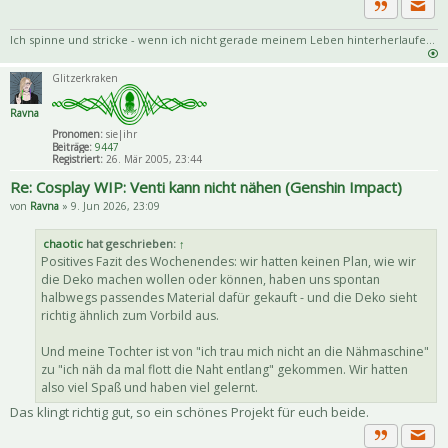
Priva
Zitat
Ich spinne und stricke - wenn ich nicht gerade meinem Leben hinterherlaufe...
Glitzerkraken
Ravna
Pronomen:
sie|ihr
Beiträge:
9447
Registriert:
26. Mär 2005, 23:44
Re: Cosplay WIP: Venti kann nicht nähen (Genshin Impact)
von
Ravna
» 9. Jun 2026, 23:09
chaotic
hat geschrieben:
↑
Positives Fazit des Wochenendes: wir hatten keinen Plan, wie wir
die Deko machen wollen oder können, haben uns spontan
halbwegs passendes Material dafür gekauft - und die Deko sieht
richtig ähnlich zum Vorbild aus.
Und meine Tochter ist von "ich trau mich nicht an die Nähmaschine"
zu "ich näh da mal flott die Naht entlang" gekommen. Wir hatten
also viel Spaß und haben viel gelernt.
Das klingt richtig gut, so ein schönes Projekt für euch beide.