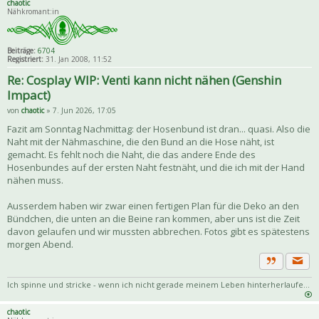
chaotic
Nähkromant:in
Beiträge:
6704
Registriert:
31. Jan 2008, 11:52
Re: Cosplay WIP: Venti kann nicht nähen (Genshin
Impact)
von
chaotic
» 7. Jun 2026, 17:05
Fazit am Sonntag Nachmittag: der Hosenbund ist dran... quasi. Also die
Naht mit der Nähmaschine, die den Bund an die Hose näht, ist
gemacht. Es fehlt noch die Naht, die das andere Ende des
Hosenbundes auf der ersten Naht festnäht, und die ich mit der Hand
nähen muss.
Ausserdem haben wir zwar einen fertigen Plan für die Deko an den
Bündchen, die unten an die Beine ran kommen, aber uns ist die Zeit
davon gelaufen und wir mussten abbrechen. Fotos gibt es spätestens
morgen Abend.
Priva
Zitat
Ich spinne und stricke - wenn ich nicht gerade meinem Leben hinterherlaufe...
chaotic