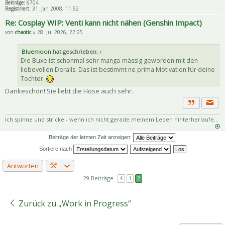
Beiträge:
6704
Registriert:
31. Jan 2008, 11:52
Re: Cosplay WIP: Venti kann nicht nähen (Genshin Impact)
von
chaotic
» 28. Jul 2026, 22:25
Bluemoon
hat geschrieben:
↑
Die Buxe ist schonmal sehr manga-mässig geworden mit den
liebevollen Derails. Das ist bestimmt ne prima Motivation für deine
Tochter.
Dankeschön! Sie liebt die Hose auch sehr.
Priva
Zitat
Ich spinne und stricke - wenn ich nicht gerade meinem Leben hinterherlaufe...
Beiträge der letzten Zeit anzeigen:
Sortiere nach
Antworten
29 Beiträge
1
2
Zurück zu „Work in Progress“