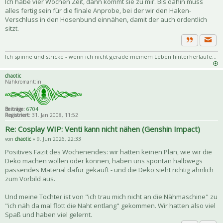
Ich habe vier Wochen Zeit, dann kommt sie zu mir. Bis dahin muss
alles fertig sein für die finale Anprobe, bei der wir den Haken-
Verschluss in den Hosenbund einnähen, damit der auch ordentlich
sitzt.
Priva
Zitat
Ich spinne und stricke - wenn ich nicht gerade meinem Leben hinterherlaufe...
chaotic
Nähkromant:in
Beiträge:
6704
Registriert:
31. Jan 2008, 11:52
Re: Cosplay WIP: Venti kann nicht nähen (Genshin Impact)
von
chaotic
» 9. Jun 2026, 22:33
Positives Fazit des Wochenendes: wir hatten keinen Plan, wie wir die
Deko machen wollen oder können, haben uns spontan halbwegs
passendes Material dafür gekauft - und die Deko sieht richtig ähnlich
zum Vorbild aus.
Und meine Tochter ist von "ich trau mich nicht an die Nähmaschine" zu
"ich näh da mal flott die Naht entlang" gekommen. Wir hatten also viel
Spaß und haben viel gelernt.