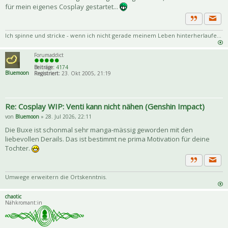
für mein eigenes Cosplay gestartet...
Priva
Zitat
Ich spinne und stricke - wenn ich nicht gerade meinem Leben hinterherlaufe...
Forumaddict
Beiträge:
4174
Bluemoon
Registriert:
23. Okt 2005, 21:19
Re: Cosplay WIP: Venti kann nicht nähen (Genshin Impact)
von
Bluemoon
» 28. Jul 2026, 22:11
Die Buxe ist schonmal sehr manga-mässig geworden mit den
liebevollen Derails. Das ist bestimmt ne prima Motivation für deine
Tochter.
Priva
Zitat
Umwege erweitern die Ortskenntnis.
chaotic
Nähkromant:in