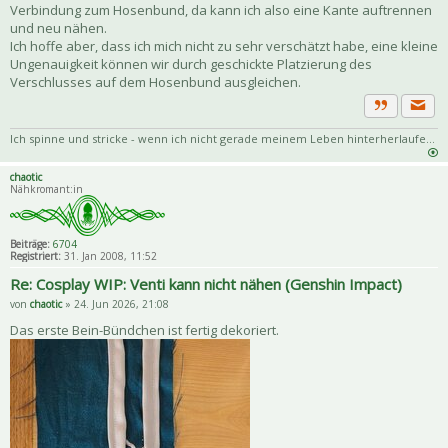
Verbindung zum Hosenbund, da kann ich also eine Kante auftrennen
und neu nähen.
Ich hoffe aber, dass ich mich nicht zu sehr verschätzt habe, eine kleine
Ungenauigkeit können wir durch geschickte Platzierung des
Verschlusses auf dem Hosenbund ausgleichen.
Priva
Zitat
Ich spinne und stricke - wenn ich nicht gerade meinem Leben hinterherlaufe...
chaotic
Nähkromant:in
Beiträge:
6704
Registriert:
31. Jan 2008, 11:52
Re: Cosplay WIP: Venti kann nicht nähen (Genshin Impact)
von
chaotic
» 24. Jun 2026, 21:08
Das erste Bein-Bündchen ist fertig dekoriert.