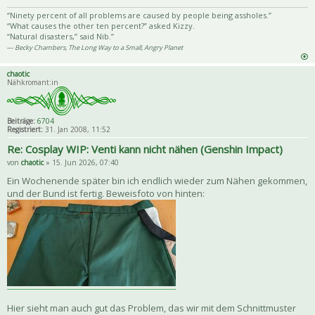
Priva
Zitat
“Ninety percent of all problems are caused by people being assholes.”
“What causes the other ten percent?” asked Kizzy.
“Natural disasters,” said Nib.”
― Becky Chambers, The Long Way to a Small, Angry Planet
chaotic
Nähkromant:in
Beiträge:
6704
Registriert:
31. Jan 2008, 11:52
Re: Cosplay WIP: Venti kann nicht nähen (Genshin Impact)
von
chaotic
» 15. Jun 2026, 07:40
Ein Wochenende später bin ich endlich wieder zum Nähen gekommen,
und der Bund ist fertig. Beweisfoto von hinten:
Hier sieht man auch gut das Problem, das wir mit dem Schnittmuster