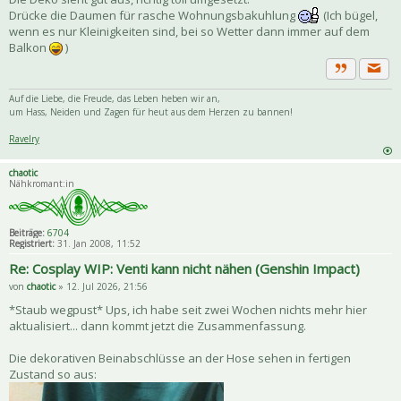
Drücke die Daumen für rasche Wohnungsbakuhlung
(Ich bügel,
wenn es nur Kleinigkeiten sind, bei so Wetter dann immer auf dem
Balkon
)
Priva
Zitat
Auf die Liebe, die Freude, das Leben heben wir an,
um Hass, Neiden und Zagen für heut aus dem Herzen zu bannen!
Ravelry
chaotic
Nähkromant:in
Beiträge:
6704
Registriert:
31. Jan 2008, 11:52
Re: Cosplay WIP: Venti kann nicht nähen (Genshin Impact)
von
chaotic
» 12. Jul 2026, 21:56
*Staub wegpust* Ups, ich habe seit zwei Wochen nichts mehr hier
aktualisiert... dann kommt jetzt die Zusammenfassung.
Die dekorativen Beinabschlüsse an der Hose sehen in fertigen
Zustand so aus: