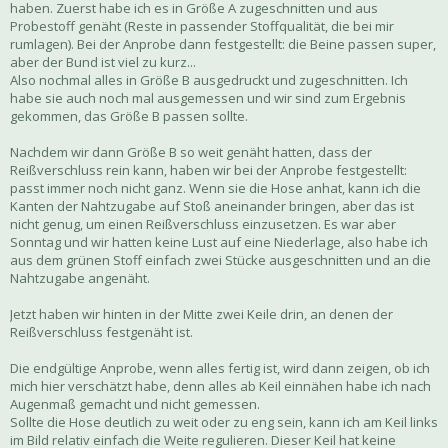
haben. Zuerst habe ich es in Größe A zugeschnitten und aus
Probestoff genäht (Reste in passender Stoffqualität, die bei mir
rumlagen). Bei der Anprobe dann festgestellt: die Beine passen super,
aber der Bund ist viel zu kurz...
Also nochmal alles in Größe B ausgedruckt und zugeschnitten. Ich
habe sie auch noch mal ausgemessen und wir sind zum Ergebnis
gekommen, das Größe B passen sollte.
Nachdem wir dann Größe B so weit genäht hatten, dass der
Reißverschluss rein kann, haben wir bei der Anprobe festgestellt:
passt immer noch nicht ganz. Wenn sie die Hose anhat, kann ich die
Kanten der Nahtzugabe auf Stoß aneinander bringen, aber das ist
nicht genug, um einen Reißverschluss einzusetzen. Es war aber
Sonntag und wir hatten keine Lust auf eine Niederlage, also habe ich
aus dem grünen Stoff einfach zwei Stücke ausgeschnitten und an die
Nahtzugabe angenäht.
Jetzt haben wir hinten in der Mitte zwei Keile drin, an denen der
Reißverschluss festgenäht ist.
Die endgültige Anprobe, wenn alles fertig ist, wird dann zeigen, ob ich
mich hier verschätzt habe, denn alles ab Keil einnähen habe ich nach
Augenmaß gemacht und nicht gemessen.
Sollte die Hose deutlich zu weit oder zu eng sein, kann ich am Keil links
im Bild relativ einfach die Weite regulieren. Dieser Keil hat keine