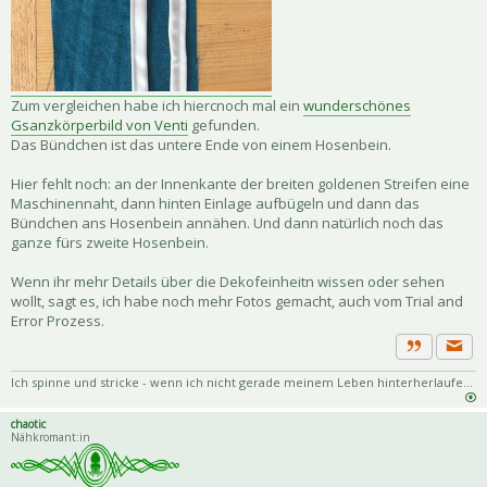
Zum vergleichen habe ich hiercnoch mal ein
wunderschönes
Gsanzkörperbild von Venti
gefunden.
Das Bündchen ist das untere Ende von einem Hosenbein.
Hier fehlt noch: an der Innenkante der breiten goldenen Streifen eine
Maschinennaht, dann hinten Einlage aufbügeln und dann das
Bündchen ans Hosenbein annähen. Und dann natürlich noch das
ganze fürs zweite Hosenbein.
Wenn ihr mehr Details über die Dekofeinheitn wissen oder sehen
wollt, sagt es, ich habe noch mehr Fotos gemacht, auch vom Trial and
Error Prozess.
Priva
Zitat
Ich spinne und stricke - wenn ich nicht gerade meinem Leben hinterherlaufe...
chaotic
Nähkromant:in