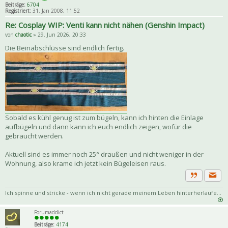
Beiträge:
6704
Registriert:
31. Jan 2008, 11:52
Re: Cosplay WIP: Venti kann nicht nähen (Genshin Impact)
von
chaotic
» 29. Jun 2026, 20:33
Die Beinabschlüsse sind endlich fertig.
Sobald es kühl genug ist zum bügeln, kann ich hinten die Einlage
aufbügeln und dann kann ich euch endlich zeigen, wofür die
gebraucht werden.
Aktuell sind es immer noch 25° draußen und nicht weniger in der
Wohnung, also krame ich jetzt kein Bügeleisen raus.
Priva
Zitat
Ich spinne und stricke - wenn ich nicht gerade meinem Leben hinterherlaufe...
Forumaddict
Beiträge:
4174