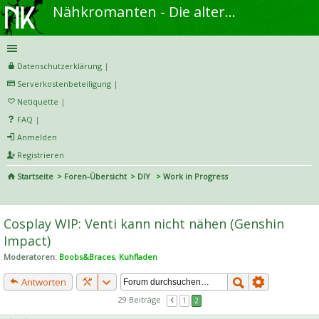
Nähkromanten - Die alternative Näh- und DIY-Community
Datenschutzerklärung
|
Serverkostenbeteiligung
|
Netiquette
|
FAQ
|
Anmelden
Registrieren
Startseite
Foren-Übersicht
DIY
Work in Progress
S
uc
Cosplay WIP: Venti kann nicht nähen (Genshin
he
Impact)
Moderatoren:
Boobs&Braces
,
Kuhfladen
Antworten
29 Beiträge
1
2