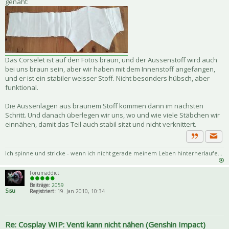
genäht:
Das Corselet ist auf den Fotos braun, und der Aussenstoff wird auch
bei uns braun sein, aber wir haben mit dem Innenstoff angefangen,
und er ist ein stabiler weisser Stoff. Nicht besonders hübsch, aber
funktional.
Die Aussenlagen aus braunem Stoff kommen dann im nächsten
Schritt. Und danach überlegen wir uns, wo und wie viele Stäbchen wir
einnähen, damit das Teil auch stabil sitzt und nicht verknittert.
Priva
Zitat
Ich spinne und stricke - wenn ich nicht gerade meinem Leben hinterherlaufe...
Forumaddict
Beiträge:
2059
Sisu
Registriert:
19. Jan 2010, 10:34
Re: Cosplay WIP: Venti kann nicht nähen (Genshin Impact)