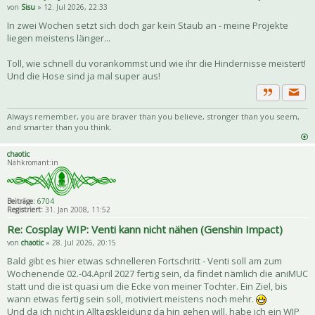
von
Sisu
» 12. Jul 2026, 22:33
In zwei Wochen setzt sich doch gar kein Staub an - meine Projekte
liegen meistens länger...
Toll, wie schnell du vorankommst und wie ihr die Hindernisse meistert!
Und die Hose sind ja mal super aus!
Priva
Zitat
Always remember, you are braver than you believe, stronger than you seem,
and smarter than you think.
chaotic
Nähkromant:in
Beiträge:
6704
Registriert:
31. Jan 2008, 11:52
Re: Cosplay WIP: Venti kann nicht nähen (Genshin Impact)
von
chaotic
» 28. Jul 2026, 20:15
Bald gibt es hier etwas schnelleren Fortschritt - Venti soll am zum
Wochenende 02.-04.April 2027 fertig sein, da findet nämlich die aniMUC
statt und die ist quasi um die Ecke von meiner Tochter. Ein Ziel, bis
wann etwas fertig sein soll, motiviert meistens noch mehr.
Und da ich nicht in Alltagskleidung da hin gehen will, habe ich ein WIP