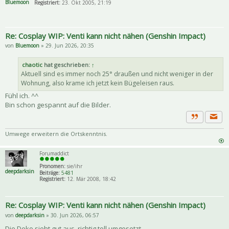
Bluemoon
Registriert:
23. Okt 2005, 21:19
Re: Cosplay WIP: Venti kann nicht nähen (Genshin Impact)
von
Bluemoon
» 29. Jun 2026, 20:35
chaotic
hat geschrieben:
↑
Aktuell sind es immer noch 25° draußen und nicht weniger in der
Wohnung, also krame ich jetzt kein Bügeleisen raus.
Fühl ich. ^^
Bin schon gespannt auf die Bilder.
Priva
Zitat
Umwege erweitern die Ortskenntnis.
Forumaddict
Pronomen:
sie/ihr
deepdarksin
Beiträge:
5481
Registriert:
12. Mär 2008, 18:42
Re: Cosplay WIP: Venti kann nicht nähen (Genshin Impact)
von
deepdarksin
» 30. Jun 2026, 06:57
Die Deko sieht gut aus, richtig toll umgesetzt.