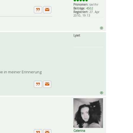
Pronomen:
sie/ihr
Beiträge:
4502
Registriert:
27. Apr
Private Nachricht senden
Zitat
2010, 19:13
Lyset
ie in meiner Erinnerung
Private Nachricht senden
Zitat
Caterina