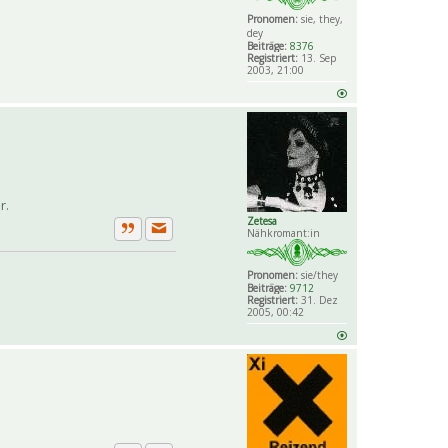
Pronomen:
sie, they,
dey
Beiträge:
8376
Registriert:
13. Sep
2003, 21:00
r.
Zetesa
Nähkromant:in
Private Nachricht senden
Zitat
Pronomen:
sie/they
Beiträge:
9712
Registriert:
31. Dez
2005, 00:42