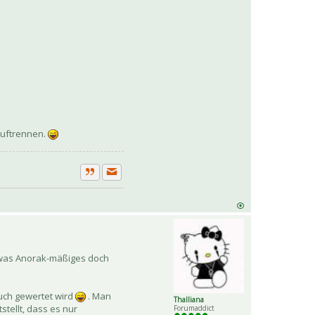
auftrennen.
Private Nachricht senden
Zitat
sowas Anorak-mäßiges doch
uch gewertet wird
. Man
Thalliana
tellt, dass es nur
Forumaddict