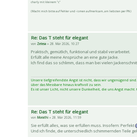
charly mit kleinem "c"
(Macht mich bitte auf Fehler und -ismen aufmerksam, am liebsten per PN.)
Re: Das T steht für elegant
von
Zetesa
» 28. Mär 2026, 10:27
Praktisch, gemütlich, funktional und stabil verarbeitet.
Erfüllt alle meine Ansprüche an eine gute Jacke.
Ich find das so schlimm, dass man bei vielen Jackenschni
Unsere tiefgreifendste Angst ist nicht, dass wir ungenügend sind.
über das Messbare hinaus kraftvoll zu sein.
Es ist unser Licht, nicht unsere Dunkelheit, die uns Angst macht.
M
Re: Das T steht für elegant
von
Morathi
» 28. Mär 2026, 11:59
Sie erfüllt alles, was sie erfüllen muss. Insofern: Perfekt
Und ich finde, die unterschiedlich schimmernden Teile 