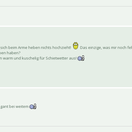
ss sich beim Arme heben nichts hochzieht!
Das einzige, was mir noch fe
eben haben?
chön warm und kuschelig für Schietwetter aus!
legant bei weitem