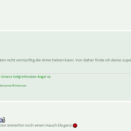
tten nicht vernünftig die Arme heben kann. Von daher finde ich deine supe
 Unsere tiefgreifendste Angst ist,
arianne Williamson
geben immerhin noch einen Hauch Eleganz