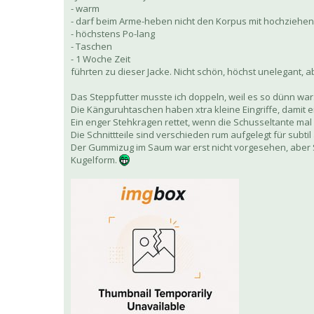
- warm
- darf beim Arme-heben nicht den Korpus mit hochziehen 
- höchstens Po-lang
- Taschen
- 1 Woche Zeit
führten zu dieser Jacke. Nicht schön, höchst unelegant, a
Das Steppfutter musste ich doppeln, weil es so dünn wa
Die Känguruhtaschen haben xtra kleine Eingriffe, damit
Ein enger Stehkragen rettet, wenn die Schusseltante mal
Die Schnittteile sind verschieden rum aufgelegt für subti
Der Gummizug im Saum war erst nicht vorgesehen, aber S
Kugelform.