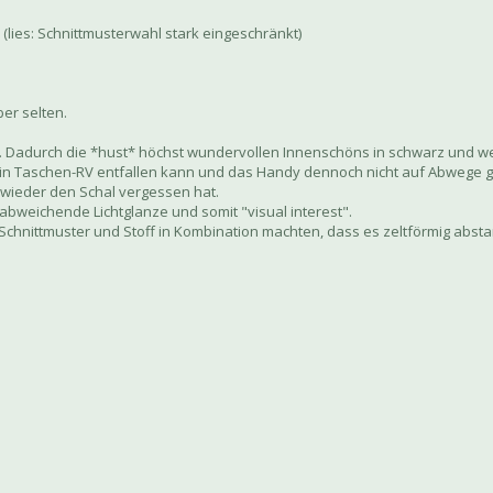
(lies: Schnittmusterwahl stark eingeschränkt)
ber selten.
r. Dadurch die *hust* höchst wundervollen Innenschöns in schwarz und we
 ein Taschen-RV entfallen kann und das Handy dennoch nicht auf Abwege g
 wieder den Schal vergessen hat.
l abweichende Lichtglanze und somit "visual interest".
chnittmuster und Stoff in Kombination machten, dass es zeltförmig absta