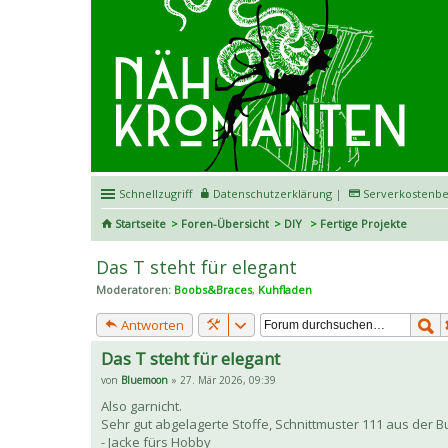
Schnellzugriff
Datenschutzerklärung
|
Serverkostenbe
Startseite
Foren-Übersicht
DIY
Fertige Projekte
Das T steht für elegant
Moderatoren:
Boobs&Braces
,
Kuhfladen
Antworten
Das T steht für elegant
von
Bluemoon
» 27. Mär 2026, 09:39
Also garnicht.
Sehr gut abgelagerte Stoffe, Schnittmuster 111 aus der 
- Jacke fürs Hobby