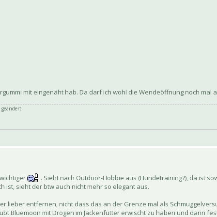
pergummi mit eingenäht hab. Da darf ich wohl die Wendeöffnung noch mal 
 geändert.
 wichtiger
. Sieht nach Outdoor-Hobbie aus (Hundetraining?), da ist 
h ist, sieht der btw auch nicht mehr so elegant aus.
er lieber entfernen, nicht dass das an der Grenze mal als Schmuggelvers
laubt Bluemoon mit Drogen im Jackenfutter erwischt zu haben und dann fests