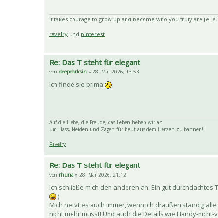
it takes courage to grow up and become who you truly are [e. e
ravelry
und
pinterest
Re: Das T steht für elegant
von
deepdarksin
» 28. Mär 2026, 13:53
Ich finde sie prima
Auf die Liebe, die Freude, das Leben heben wir an,
um Hass, Neiden und Zagen für heut aus dem Herzen zu bannen!
Ravelry
Re: Das T steht für elegant
von
rhuna
» 28. Mär 2026, 21:12
Ich schließe mich den anderen an: Ein gut durchdachtes T
)
Mich nervt es auch immer, wenn ich draußen ständig alle
nicht mehr musst! Und auch die Details wie Handy-nicht-