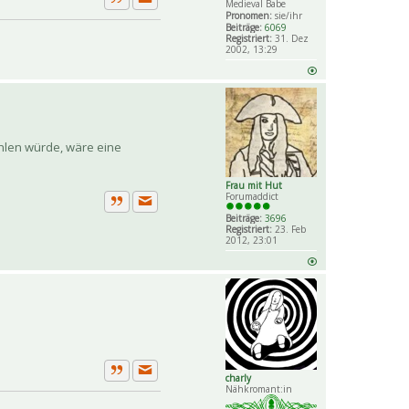
Medieval Babe
Private Nachricht senden
Zitat
Pronomen:
sie/ihr
Beiträge:
6069
Registriert:
31. Dez
2002, 13:29
hlen würde, wäre eine
Frau mit Hut
Forumaddict
Private Nachricht senden
Zitat
Beiträge:
3696
Registriert:
23. Feb
2012, 23:01
charly
Private Nachricht senden
Zitat
Nähkromant:in