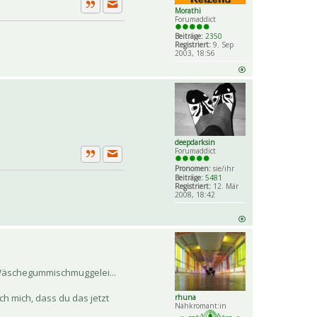
Morathi
Private Nachricht senden
Zitat
Forumaddict
Beiträge:
2350
Registriert:
9. Sep
2003, 18:56
deepdarksin
Forumaddict
Private Nachricht senden
Zitat
Pronomen:
sie/ihr
Beiträge:
5481
Registriert:
12. Mär
2008, 18:42
r Wäschegummischmuggelei...
h mich, dass du das jetzt
rhuna
Nähkromant:in