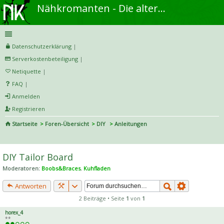
Nähkromanten - Die alternative Näh- und DIY-Community
Datenschutzerklärung
|
Serverkostenbeteiligung
|
Netiquette
|
FAQ
|
Anmelden
Registrieren
Startseite
Foren-Übersicht
DIY
Anleitungen
S
uc
DIY Tailor Board
he
Moderatoren:
Boobs&Braces
,
Kuhfladen
Antworten
2 Beiträge • Seite
1
von
1
horex_4
**