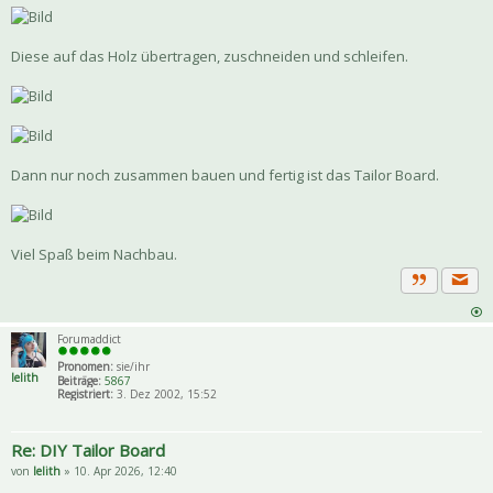
Diese auf das Holz übertragen, zuschneiden und schleifen.
Dann nur noch zusammen bauen und fertig ist das Tailor Board.
Viel Spaß beim Nachbau.
Priva
Zitat
Forumaddict
Pronomen:
sie/ihr
lelith
Beiträge:
5867
Registriert:
3. Dez 2002, 15:52
Re: DIY Tailor Board
von
lelith
» 10. Apr 2026, 12:40