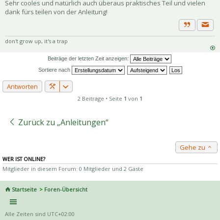
Sehr cooles und natürlich auch überaus praktisches Teil und vielen
dank fürs teilen von der Anleitung!
Priva
Zitat
don't grow up, it's a trap
Beiträge der letzten Zeit anzeigen:
Sortiere nach
Antworten
2 Beiträge • Seite
1
von
1
Zurück zu „Anleitungen“
Gehe zu
WER IST ONLINE?
Mitglieder in diesem Forum: 0 Mitglieder und 2 Gäste
Startseite
Foren-Übersicht
Alle Zeiten sind
UTC+02:00