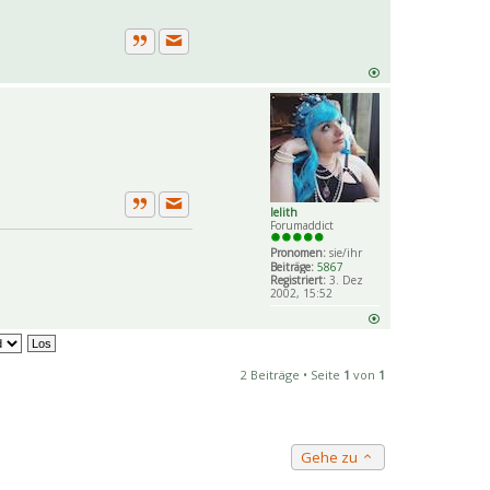
Private Nachricht senden
Zitat
lelith
Private Nachricht senden
Zitat
Forumaddict
Pronomen:
sie/ihr
Beiträge:
5867
Registriert:
3. Dez
2002, 15:52
2 Beiträge • Seite
1
von
1
Gehe zu