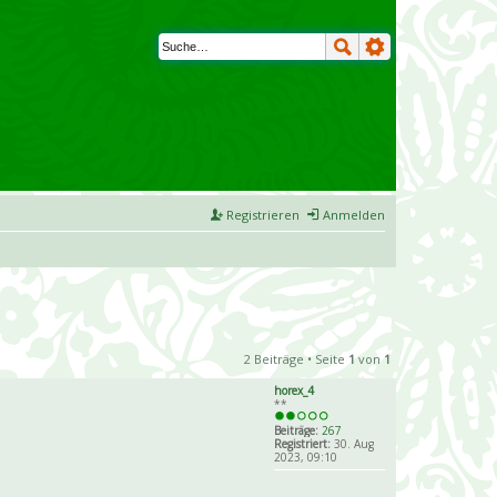
Registrieren
Anmelden
2 Beiträge • Seite
1
von
1
horex_4
**
Beiträge:
267
Registriert:
30. Aug
2023, 09:10