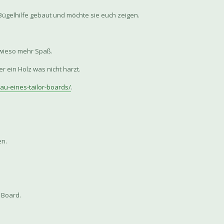
 Bügelhilfe gebaut und möchte sie euch zeigen.
owieso mehr Spaß.
r ein Holz was nicht harzt.
bau-eines-tailor-boards/
.
en.
 Board.