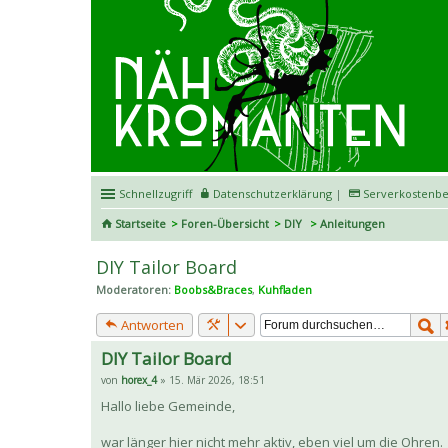
Schnellzugriff
Datenschutzerklärung
|
Serverkostenbe
Startseite
Foren-Übersicht
DIY
Anleitungen
DIY Tailor Board
Moderatoren:
Boobs&Braces
,
Kuhfladen
Antworten
DIY Tailor Board
von
horex_4
» 15. Mär 2026, 18:51
Hallo liebe Gemeinde,
war länger hier nicht mehr aktiv, eben viel um die Ohren.