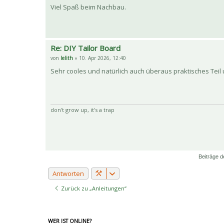
Viel Spaß beim Nachbau.
Re: DIY Tailor Board
von
lelith
» 10. Apr 2026, 12:40
Sehr cooles und natürlich auch überaus praktisches Teil u
don't grow up, it's a trap
Beiträge d
Antworten
Zurück zu „Anleitungen“
WER IST ONLINE?