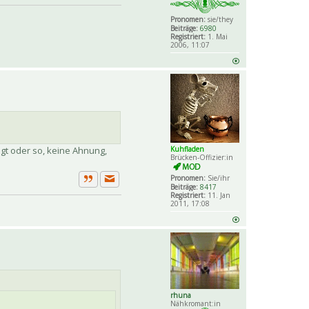
Zitat
Pronomen:
sie/they
Beiträge:
6980
Registriert:
1. Mai
2006, 11:07
ngt oder so, keine Ahnung,
Kuhfladen
Brücken-Offizier:in
Pronomen:
Sie/ihr
Beiträge:
8417
Private Nachricht senden
Zitat
Registriert:
11. Jan
2011, 17:08
rhuna
Nähkromant:in