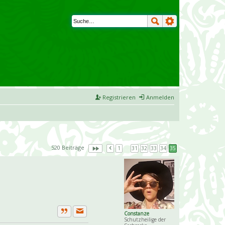
Registrieren
Anmelden
520 Beiträge
1
…
31
32
33
34
35
Constanze
Private Nachricht senden
Zitat
Schutzheilige der