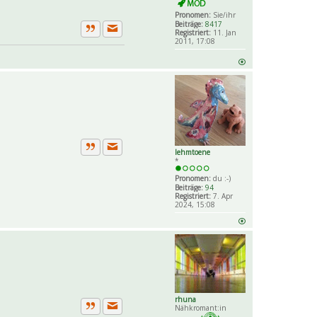
Pronomen:
Sie/ihr
Beiträge:
8417
Registriert:
11. Jan
Private Nachricht senden
Zitat
2011, 17:08
lehmtoene
Private Nachricht senden
Zitat
*
Pronomen:
du :-)
Beiträge:
94
Registriert:
7. Apr
2024, 15:08
rhuna
Nähkromant:in
Private Nachricht senden