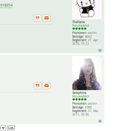
2918354
Private Nachricht senden
Thalliana
Zitat
Forumaddict
Pronomen:
sie/ihr
Beiträge:
4502
Registriert:
27. Apr
2010, 19:13
Private Nachricht senden
Zitat
Seraphina
Forumaddict
Pronomen:
sie/ihr
Beiträge:
2780
Registriert:
31. Mai
2011, 20:36