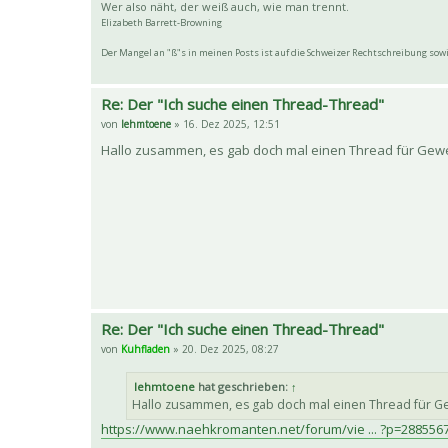
Wer also näht, der weiß auch, wie man trennt.
Elizabeth Barrett-Browning
Der Mangel an "ß"s in meinen Posts ist auf die Schweizer Rechtschreibung so
Re: Der "Ich suche einen Thread-Thread"
von
lehmtoene
» 16. Dez 2025, 12:51
Hallo zusammen, es gab doch mal einen Thread für Gewer
Re: Der "Ich suche einen Thread-Thread"
von
Kuhfladen
» 20. Dez 2025, 08:27
lehmtoene
hat geschrieben:
↑
Hallo zusammen, es gab doch mal einen Thread für Ge
https://www.naehkromanten.net/forum/vie ... ?p=288556