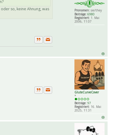
n?
gt oder so, keine Ahnung, was
Pronomen:
sie/they
Beiträge:
6980
Registriert:
1. Mai
2006, 11:07
Private Nachricht senden
Zitat
GluteCurveCover
Private Nachricht senden
Zitat
*
Beiträge:
97
Registriert:
16. Mai
2025, 11:31