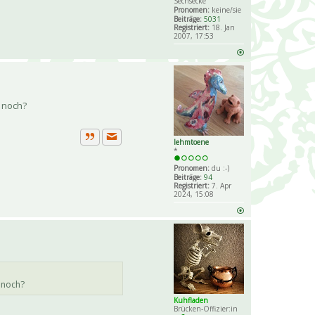
Sechsecke
Pronomen:
keine/sie
Beiträge:
5031
Registriert:
18. Jan
2007, 17:53
 noch?
lehmtoene
Private Nachricht senden
Zitat
*
Pronomen:
du :-)
Beiträge:
94
Registriert:
7. Apr
2024, 15:08
 noch?
Kuhfladen
Brücken-Offizier:in