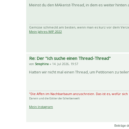
Meinst du den MAkerist-Thread, in dem es weiter hinten 
Gemüse schmeckt am besten, wenn man es kurz vor dem Verzehr
Mein Jahres-WIP 2022
Re: Der "Ich suche einen Thread-Thread"
von
Seraphina
» 14. Jul 2026, 19:57
Hatten wir nicht mal einen Thread, um Petitionen zu teil
"Die Affen im Nachbarbaum anzuschreien. Das ist es, wofür sich
Darwin und die Götter der Scheibenwelt
Mein Instagram
Beiträge d