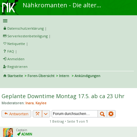
Nähkromanten - Die alternative Näh- und DIY-Community
Datenschutzerklärung
|
Serverkostenbeteiligung
|
Netiquette
|
FAQ
|
Anmelden
Registrieren
Startseite
Foren-Übersicht
Intern
Ankündigungen
S
uc
Geplante Downtime Montag 17.5. ab ca 23 Uhr
he
Moderatoren:
Inara
,
Kaylee
Antworten
1 Beitrag • Seite
1
von
1
Captain