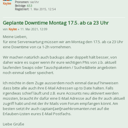
Pronomen:
sie/ihr
Kaylee
Beiträge:
653
Registriert:
1. Mai 2015, 12:54
Geplante Downtime Montag 17.5. ab ca 23 Uhr
von
Kaylee
» 11. Mai 2021, 12:09
Meine Lieben,
für eine Serverwartung müssen wir am Montag den 17.5. ab ca 23 Uhr
eine Downtime von ca 1-2h vornehmen.
Wir machen natürlich auch backups aber doppelt hält besser, von
daher wäre es super wenn ihr eure wichtigen PNs von z.b. aktuell
laufenden Swaps oder Tauschpaketen / Suche&Biete angeboten
noch einmal selber speichert.
Ich möchte in dem Zuge ausserdem noch einmal darauf hinweisen
dass bitte alle auch ihre E-Mail Adressen up to Date halten. Falls
irgendwas schief läuft und z.B. eure Accounts neu aktiviert werden
müssten, braucht ihr dafür eine E-Mail Adresse auf die Ihr auch aktuell
zugriff habt und mit der ihr Mails vom Forum empfangen könnt. Am
besten setzt ihr auch captain[aet]naehkromanten.net auf die
Erlauben-Listen eures E-Mail Postfachs.
Liebe Grüße