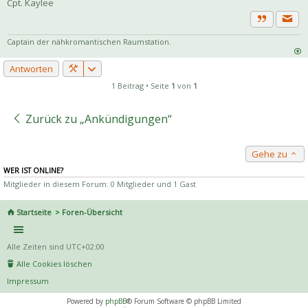
Cpt. Kaylee
Priva
Zitat
Captain der nähkromantischen Raumstation.
Antworten
1 Beitrag • Seite
1
von
1
Zurück zu „Ankündigungen“
Gehe zu
WER IST ONLINE?
Mitglieder in diesem Forum: 0 Mitglieder und 1 Gast
Startseite
Foren-Übersicht
Alle Zeiten sind
UTC+02:00
Alle Cookies löschen
Impressum
Powered by
phpBB
® Forum Software © phpBB Limited