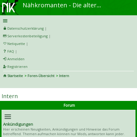
Nähkromanten - Die alternative Näh- und DIY-Community
Datenschutzerklärung
|
Serverkostenbeteiligung
|
Netiquette
|
FAQ
|
Anmelden
Registrieren
Startseite
Foren-Übersicht
Intern
S
uc
Intern
he
Forum
Ankündigungen
Hier erscheinen Neuigkeiten, Ankündigungen und Hinweise das Forum
betreffend. Themen aufmachen können nur Mods, antworten kann jeder.