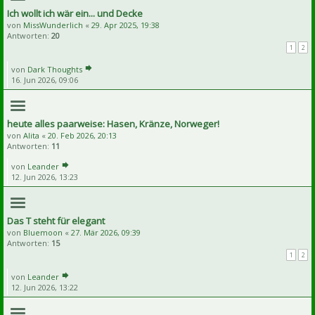
Ich wollt ich wär ein... und Decke
von
MissWunderlich
«
29. Apr 2025, 19:38
Antworten:
20
1
2
von
Dark Thoughts
16. Jun 2026, 09:06
heute alles paarweise: Hasen, Kränze, Norweger!
von
Alita
«
20. Feb 2026, 20:13
Antworten:
11
von
Leander
12. Jun 2026, 13:23
Das T steht für elegant
von
Bluemoon
«
27. Mär 2026, 09:39
Antworten:
15
1
2
von
Leander
12. Jun 2026, 13:22