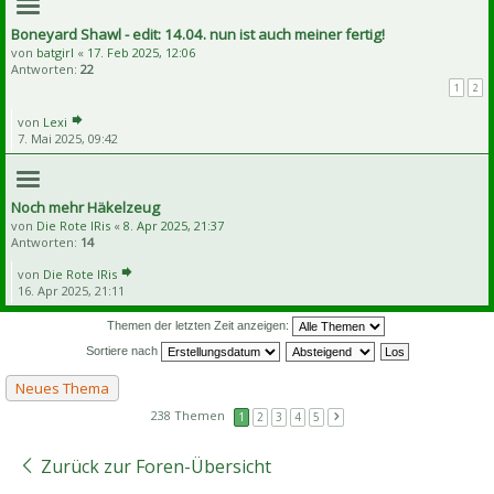
Boneyard Shawl - edit: 14.04. nun ist auch meiner fertig!
von
batgirl
«
17. Feb 2025, 12:06
Antworten:
22
1
2
von
Lexi
7. Mai 2025, 09:42
Noch mehr Häkelzeug
von
Die Rote IRis
«
8. Apr 2025, 21:37
Antworten:
14
von
Die Rote IRis
16. Apr 2025, 21:11
Themen der letzten Zeit anzeigen:
Sortiere nach
Neues Thema
238 Themen
1
2
3
4
5
Zurück zur Foren-Übersicht