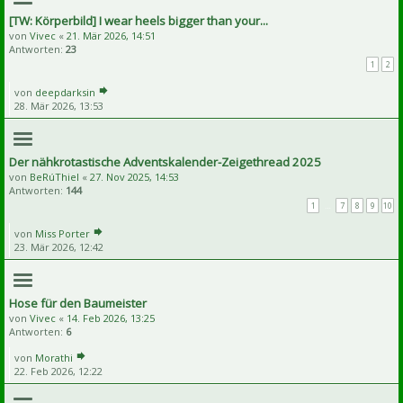
[TW: Körperbild] I wear heels bigger than your...
von
Vivec
«
21. Mär 2026, 14:51
Antworten:
23
1
2
von
deepdarksin
28. Mär 2026, 13:53
Der nähkrotastische Adventskalender-Zeigethread 2025
von
BeRúThiel
«
27. Nov 2025, 14:53
Antworten:
144
1
…
7
8
9
10
von
Miss Porter
23. Mär 2026, 12:42
Hose für den Baumeister
von
Vivec
«
14. Feb 2026, 13:25
Antworten:
6
von
Morathi
22. Feb 2026, 12:22