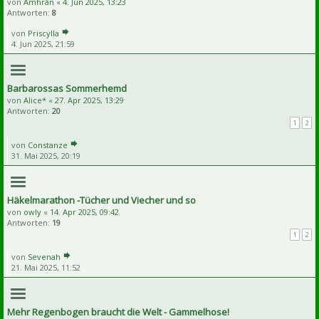
von
Amhrán
«
4. Jun 2025, 13:23
Antworten:
8
von
Priscylla
4. Jun 2025, 21:59
Barbarossas Sommerhemd
von
Alice*
«
27. Apr 2025, 13:29
Antworten:
20
1
2
von
Constanze
31. Mai 2025, 20:19
Häkelmarathon -Tücher und Viecher und so
von
owly
«
14. Apr 2025, 09:42
Antworten:
19
1
2
von
Sevenah
21. Mai 2025, 11:52
Mehr Regenbogen braucht die Welt - Gammelhose!