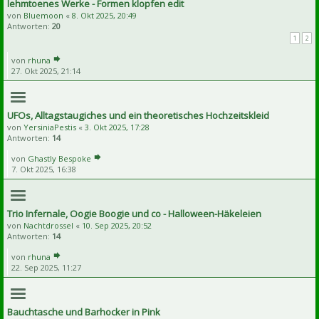
lehmtoenes Werke - Formen klopfen edit
von
Bluemoon
«
8. Okt 2025, 20:49
Antworten:
20
1
2
von
rhuna
27. Okt 2025, 21:14
UFOs, Alltagstaugiches und ein theoretisches Hochzeitskleid
von
YersiniaPestis
«
3. Okt 2025, 17:28
Antworten:
14
von
Ghastly Bespoke
7. Okt 2025, 16:38
Trio Infernale, Oogie Boogie und co - Halloween-Häkeleien
von
Nachtdrossel
«
10. Sep 2025, 20:52
Antworten:
14
von
rhuna
22. Sep 2025, 11:27
Bauchtasche und Barhocker in Pink