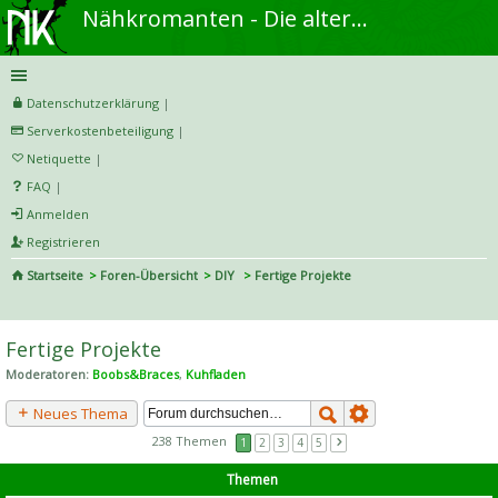
Nähkromanten - Die alternative Näh- und DIY-Community
Datenschutzerklärung
|
Serverkostenbeteiligung
|
Netiquette
|
FAQ
|
Anmelden
Registrieren
Startseite
Foren-Übersicht
DIY
Fertige Projekte
S
uc
Fertige Projekte
he
Moderatoren:
Boobs&Braces
,
Kuhfladen
Neues Thema
238 Themen
1
2
3
4
5
Themen