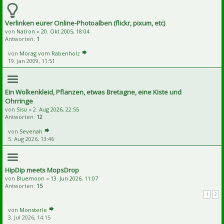
Verlinken eurer Online-Photoalben (flickr, pixum, etc)
von
Natron
«
20. Okt 2005, 18:04
Antworten:
1
von
Morag vom Rabenholz
19. Jan 2009, 11:51
Ein Wolkenkleid, Pflanzen, etwas Bretagne, eine Kiste und
Ohrringe
von
Sisu
«
2. Aug 2026, 22:55
Antworten:
12
von
Sevenah
5. Aug 2026, 13:46
HipDip meets MopsDrop
von
Bluemoon
«
13. Jun 2026, 11:07
Antworten:
15
1
2
von
Monsterle
3. Jul 2026, 14:15