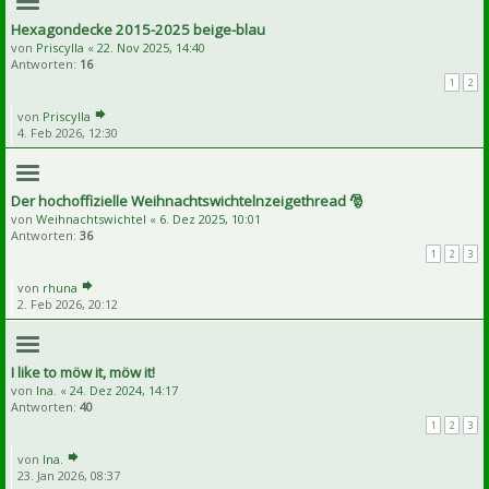
Hexagondecke 2015-2025 beige-blau
von
Priscylla
«
22. Nov 2025, 14:40
Antworten:
16
1
2
von
Priscylla
4. Feb 2026, 12:30
Der hochoffizielle Weihnachtswichtelnzeigethread 🎅
von
Weihnachtswichtel
«
6. Dez 2025, 10:01
Antworten:
36
1
2
3
von
rhuna
2. Feb 2026, 20:12
I like to möw it, möw it!
von
Ina.
«
24. Dez 2024, 14:17
Antworten:
40
1
2
3
von
Ina.
23. Jan 2026, 08:37