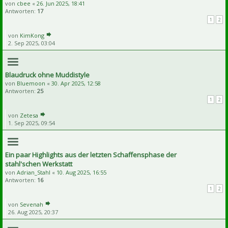
von
cbee
«
26. Jun 2025, 18:41
Antworten:
17
1
2
von
KimKong
2. Sep 2025, 03:04
Blaudruck ohne Muddistyle
von
Bluemoon
«
30. Apr 2025, 12:58
Antworten:
25
1
2
von
Zetesa
1. Sep 2025, 09:54
Ein paar Highlights aus der letzten Schaffensphase der
stahl'schen Werkstatt
von
Adrian_Stahl
«
10. Aug 2025, 16:55
Antworten:
16
1
2
von
Sevenah
26. Aug 2025, 20:37