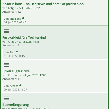
A Star is born ... no - it`s sewn and part 2 of paint it black
von
batgirl
«
5. Jul 2025, 19:52
Antworten:
12
von
Thalliana
14. Jul 2025, 08:45
Festivalkleid fürs Tochterkind
von
Chaos
«
2. Jul 2025, 16:35
Antworten:
9
von
Sisu
5. Jul 2025, 00:15
Spielzeug für Zwei
von
Constanze
«
4. Jun 2025, 17:00
Antworten:
11
von
Zetesa
29. Jun 2025, 16:27
Bettverlängerung
von
lehmtoene
«
19. Jun 2025, 23:02