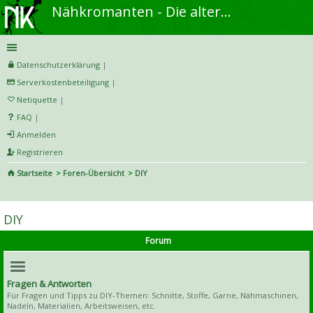
Nähkromanten - Die alternative Näh- und DIY-Community
Datenschutzerklärung
|
Serverkostenbeteiligung
|
Netiquette
|
FAQ
|
Anmelden
Registrieren
Startseite
Foren-Übersicht
DIY
S
uc
DIY
he
Forum
Fragen & Antworten
Für Fragen und Tipps zu DIY-Themen: Schnitte, Stoffe, Garne, Nähmaschinen,
Nadeln, Materialien, Arbeitsweisen, etc.