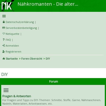
Nähkromanten - Die alternative Näh- und DIY-Community
Datenschutzerklärung
|
Serverkostenbeteiligung
|
Netiquette
|
FAQ
|
Anmelden
Registrieren
Startseite
Foren-Übersicht
DIY
S
uc
DIY
he
Forum
Fragen & Antworten
Für Fragen und Tipps zu DIY-Themen: Schnitte, Stoffe, Garne, Nähmaschinen,
Nadeln, Materialien, Arbeitsweisen, etc.