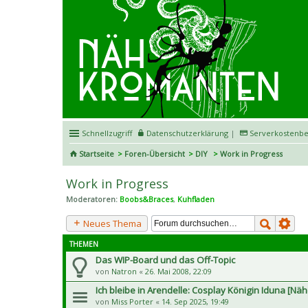
Schnellzugriff
Datenschutzerklärung
|
Serverkostenbe
Startseite
Foren-Übersicht
DIY
Work in Progress
Work in Progress
Moderatoren:
Boobs&Braces
,
Kuhfladen
Neues Thema
THEMEN
Das WIP-Board und das Off-Topic
von
Natron
«
26. Mai 2008, 22:09
Ich bleibe in Arendelle: Cosplay Königin Iduna [Nä
von
Miss Porter
«
14. Sep 2025, 19:49