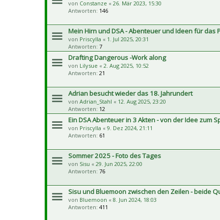
von
Constanze
«
26. Mär 2023, 15:30
Antworten:
146
Mein Hirn und DSA - Abenteuer und Ideen für das P
von
Priscylla
«
1. Jul 2025, 20:31
Antworten:
7
Drafting Dangerous -Work along
von
Lilysue
«
2. Aug 2025, 10:52
Antworten:
21
Adrian besucht wieder das 18. Jahrundert
von
Adrian_Stahl
«
12. Aug 2025, 23:20
Antworten:
12
Ein DSA Abenteuer in 3 Akten - von der Idee zum Sp
von
Priscylla
«
9. Dez 2024, 21:11
Antworten:
61
Sommer 2025 - Foto des Tages
von
Sisu
«
29. Jun 2025, 22:00
Antworten:
76
Sisu und Bluemoon zwischen den Zeilen - beide Qui
von
Bluemoon
«
8. Jun 2024, 18:03
Antworten:
411