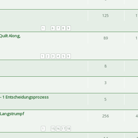
125
1
1
…
6
7
8
9
Quilt Along,
89
1
1
2
3
4
5
6
8
3
 - 1 Entscheidungsprozess
5
e Langstrumpf
256
4
1
…
15
16
17
18