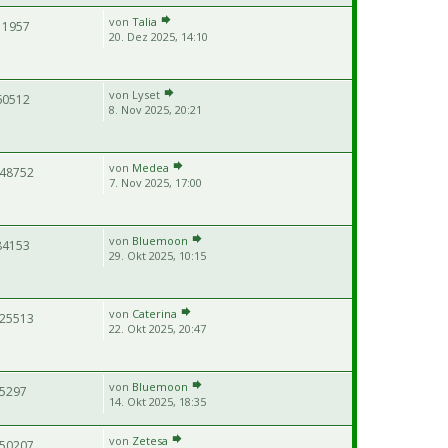
von
Talia
11957
20. Dez 2025, 14:10
von
Lyset
60512
8. Nov 2025, 20:21
von
Medea
48752
7. Nov 2025, 17:00
von
Bluemoon
84153
29. Okt 2025, 10:15
von
Caterina
25513
22. Okt 2025, 20:47
von
Bluemoon
5297
14. Okt 2025, 18:35
von
Zetesa
50207