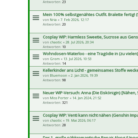
Antworten:
23
Mein 100% selbstgenähtes Outfit. Bralette fertig! (S
von
Nria
«
7. Feb 2026, 12:17
Antworten:
20
Cosplay WIP: Harmless Sweetie, Sucrose aus Gens
von
chaotic
«
28. Jul 2026, 20:34
Antworten:
10
Wohndosen-Waterloo - eine Tragödie in (zu vielen)
von
Grom
«
13. Jul 2026, 10:53
Antworten:
14
Kellerkinder ans Licht! - gemeinsames Stoffe wec
von
Bluemoon
«
2. Jan 2026, 19:39
Antworten:
98
Neuer WIP-Versuch: Anna (Die Eiskönigin) [Nähen, 
von
Miss Porter
«
14. Jan 2024, 21:52
Antworten:
321
Cosplay WIP: Venti kann nicht nähen (Genshin Impa
von
chaotic
«
19. Mai 2026, 06:17
Antworten:
28
Der 1. große nähkromantische Repair Along (Upcyc