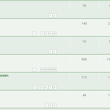
18
1
2
140
2
1
…
7
8
9
10
16
1
2
658
1
1
…
41
42
43
44
ossen.
113
1
1
…
5
6
7
8
44
1
1
2
3