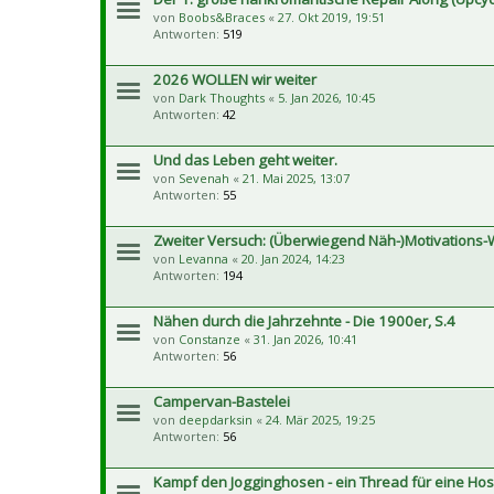
von
Boobs&Braces
«
27. Okt 2019, 19:51
Antworten:
519
2026 WOLLEN wir weiter
von
Dark Thoughts
«
5. Jan 2026, 10:45
Antworten:
42
Und das Leben geht weiter.
von
Sevenah
«
21. Mai 2025, 13:07
Antworten:
55
Zweiter Versuch: (Überwiegend Näh-)Motivations-
von
Levanna
«
20. Jan 2024, 14:23
Antworten:
194
Nähen durch die Jahrzehnte - Die 1900er, S.4
von
Constanze
«
31. Jan 2026, 10:41
Antworten:
56
Campervan-Bastelei
von
deepdarksin
«
24. Mär 2025, 19:25
Antworten:
56
Kampf den Jogginghosen - ein Thread für eine Hos