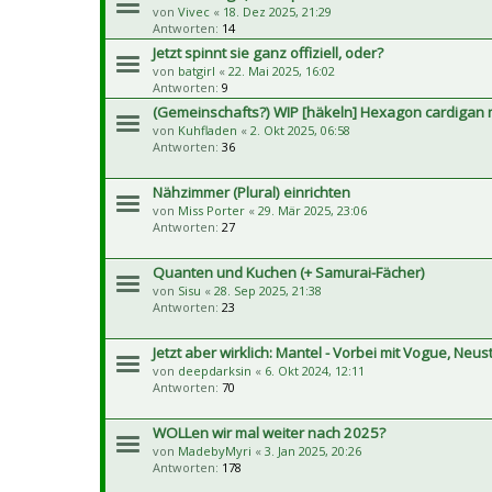
von
Vivec
«
18. Dez 2025, 21:29
Antworten:
14
Jetzt spinnt sie ganz offiziell, oder?
von
batgirl
«
22. Mai 2025, 16:02
Antworten:
9
(Gemeinschafts?) WIP [häkeln] Hexagon cardigan m
von
Kuhfladen
«
2. Okt 2025, 06:58
Antworten:
36
Nähzimmer (Plural) einrichten
von
Miss Porter
«
29. Mär 2025, 23:06
Antworten:
27
Quanten und Kuchen (+ Samurai-Fächer)
von
Sisu
«
28. Sep 2025, 21:38
Antworten:
23
Jetzt aber wirklich: Mantel - Vorbei mit Vogue, Neus
von
deepdarksin
«
6. Okt 2024, 12:11
Antworten:
70
WOLLen wir mal weiter nach 2025?
von
MadebyMyri
«
3. Jan 2025, 20:26
Antworten:
178