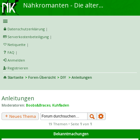
Nähkromanten - Die alternative Näh- und DIY-Community
Datenschutzerklärung
|
Serverkostenbeteiligung
|
Netiquette
|
FAQ
|
Anmelden
Registrieren
Startseite
Foren-Übersicht
DIY
Anleitungen
S
uc
Anleitungen
he
Moderatoren:
Boobs&Braces
,
Kuhfladen
Neues Thema
19 Themen • Seite
1
von
1
Bekanntmachungen