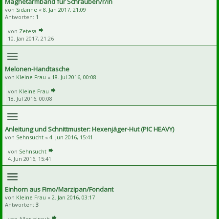
Magnetarmband für Schrauben/r/in
von
Sidanne
«
8. Jan 2017, 21:09
Antworten:
1
von
Zetesa
10. Jan 2017, 21:26
Melonen-Handtasche
von
Kleine Frau
«
18. Jul 2016, 00:08
von
Kleine Frau
18. Jul 2016, 00:08
Anleitung und Schnittmuster: Hexenjäger-Hut (PIC HEAVY)
von
Sehnsucht
«
4. Jun 2016, 15:41
von
Sehnsucht
4. Jun 2016, 15:41
Einhorn aus Fimo/Marzipan/Fondant
von
Kleine Frau
«
2. Jan 2016, 03:17
Antworten:
3
von
Allerleirauh