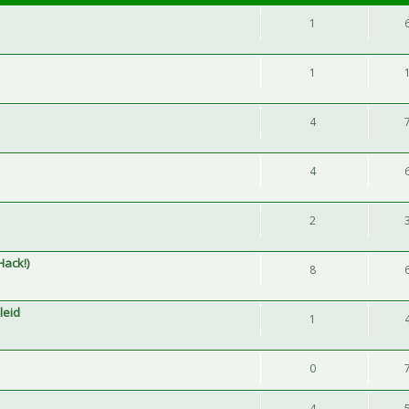
1
1
4
4
2
Hack!)
8
leid
1
0
4