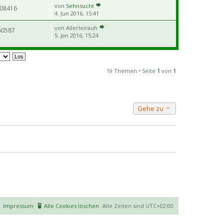
von
Sehnsucht
08416
4. Jun 2016, 15:41
von
Allerleirauh
60587
5. Jan 2016, 15:24
19 Themen • Seite
1
von
1
Gehe zu
Impressum
Alle Cookies löschen
Alle Zeiten sind
UTC+02:00