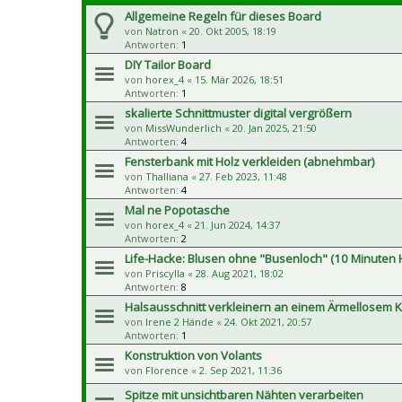
Allgemeine Regeln für dieses Board
von
Natron
«
20. Okt 2005, 18:19
Antworten:
1
DIY Tailor Board
von
horex_4
«
15. Mär 2026, 18:51
Antworten:
1
skalierte Schnittmuster digital vergrößern
von
MissWunderlich
«
20. Jan 2025, 21:50
Antworten:
4
Fensterbank mit Holz verkleiden (abnehmbar)
von
Thalliana
«
27. Feb 2023, 11:48
Antworten:
4
Mal ne Popotasche
von
horex_4
«
21. Jun 2024, 14:37
Antworten:
2
Life-Hacke: Blusen ohne "Busenloch" (10 Minuten 
von
Priscylla
«
28. Aug 2021, 18:02
Antworten:
8
Halsausschnitt verkleinern an einem Ärmellosem K
von
Irene 2 Hände
«
24. Okt 2021, 20:57
Antworten:
1
Konstruktion von Volants
von
Florence
«
2. Sep 2021, 11:36
Spitze mit unsichtbaren Nähten verarbeiten