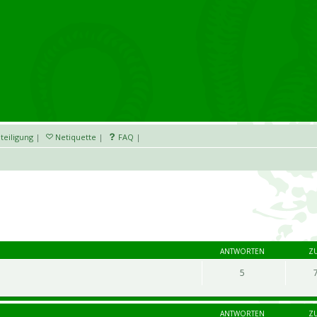
teiligung
|
Netiquette
|
FAQ
|
ANTWORTEN
Z
5
ANTWORTEN
Z