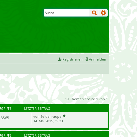
Registrieren
Anmelden
19 Themen • Seite
1
von
1
UGRIFFE
LETZTER BEITRAG
von
Seidenraupe
78565
14. Mai 2015, 19:23
UGRIFFE
LETZTER BEITRAG