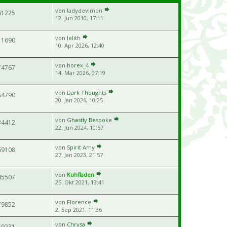
von
ladydevimon
61225
12. Jun 2010, 17:11
von
lelith
11690
10. Apr 2026, 12:40
von
horex_4
74767
14. Mär 2026, 07:19
von
Dark Thoughts
64790
20. Jan 2026, 10:25
von
Ghastly Bespoke
34412
22. Jun 2024, 10:57
von
Spirit Amy
69108
27. Jan 2023, 21:57
von
Kuhfladen
45507
25. Okt 2021, 13:41
von
Florence
79852
2. Sep 2021, 11:36
von
Chrysa
59231