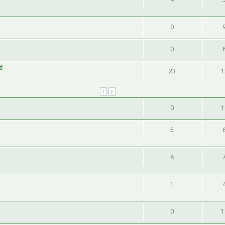
0
0
!
23
1
1
2
0
1
5
8
1
0
1