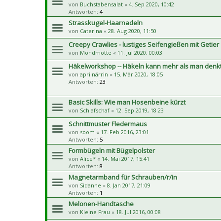
von
Buchstabensalat
«
4. Sep 2020, 10:42
Antworten:
4
Strasskugel-Haarnadeln
von
Caterina
«
28. Aug 2020, 11:50
Creepy Crawlies - lustiges Seifengießen mit Getier
von
Mondmotte
«
11. Jul 2020, 00:03
Häkelworkshop -- Häkeln kann mehr als man denkt
von
aprilnärrin
«
15. Mär 2020, 18:05
Antworten:
23
Basic Skills: Wie man Hosenbeine kürzt
von
Schlafschaf
«
12. Sep 2019, 18:23
Schnittmuster Fledermaus
von
soom
«
17. Feb 2016, 23:01
Antworten:
5
Formbügeln mit Bügelpolster
von
Alice*
«
14. Mai 2017, 15:41
Antworten:
8
Magnetarmband für Schrauben/r/in
von
Sidanne
«
8. Jan 2017, 21:09
Antworten:
1
Melonen-Handtasche
von
Kleine Frau
«
18. Jul 2016, 00:08