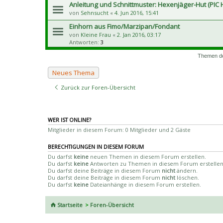
Anleitung und Schnittmuster: Hexenjäger-Hut (PIC
von
Sehnsucht
«
4. Jun 2016, 15:41
Einhorn aus Fimo/Marzipan/Fondant
von
Kleine Frau
«
2. Jan 2016, 03:17
Antworten:
3
Themen der
Neues Thema
Zurück zur Foren-Übersicht
WER IST ONLINE?
Mitglieder in diesem Forum: 0 Mitglieder und 2 Gäste
BERECHTIGUNGEN IN DIESEM FORUM
Du darfst
keine
neuen Themen in diesem Forum erstellen.
Du darfst
keine
Antworten zu Themen in diesem Forum erstellen
Du darfst deine Beiträge in diesem Forum
nicht
ändern.
Du darfst deine Beiträge in diesem Forum
nicht
löschen.
Du darfst
keine
Dateianhänge in diesem Forum erstellen.
Startseite
Foren-Übersicht