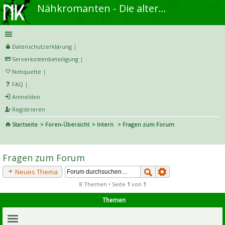
Nähkromanten - Die alternative Näh- und DIY-Community
Datenschutzerklärung
|
Serverkostenbeteiligung
|
Netiquette
|
FAQ
|
Anmelden
Registrieren
Startseite
Foren-Übersicht
Intern
Fragen zum Forum
S
uc
Fragen zum Forum
he
Neues Thema
8 Themen • Seite
1
von
1
Themen