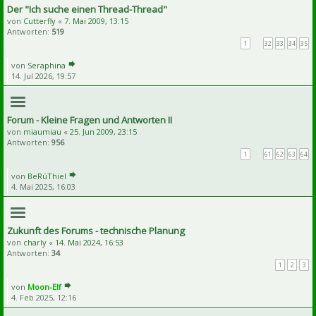
Der "Ich suche einen Thread-Thread"
von
Cutterfly
«
7. Mai 2009, 13:15
Antworten:
519
1
…
32
33
34
35
von
Seraphina
14. Jul 2026, 19:57
Forum - Kleine Fragen und Antworten II
von
miaumiau
«
25. Jun 2009, 23:15
Antworten:
956
1
…
61
62
63
64
von
BeRúThiel
4. Mai 2025, 16:03
Zukunft des Forums - technische Planung
von
charly
«
14. Mai 2024, 16:53
Antworten:
34
1
2
3
von
Moon-Elf
4. Feb 2025, 12:16