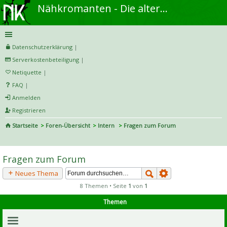
Nähkromanten - Die alternative Näh- und DIY-Community
Datenschutzerklärung
|
Serverkostenbeteiligung
|
Netiquette
|
FAQ
|
Anmelden
Registrieren
Startseite
Foren-Übersicht
Intern
Fragen zum Forum
S
uc
Fragen zum Forum
he
Neues Thema
8 Themen • Seite
1
von
1
Themen