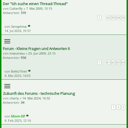
Der "Ich suche einen Thread-Thread"
von
Cutterfly
«
7. Mai 2009, 13:15
Antworten:
519
1
…
32
33
34
35
von
Seraphina
14. Jul 2026, 19:57
Forum - Kleine Fragen und Antworten II
von
miaumiau
«
25. Jun 2009, 23:15
Antworten:
956
1
…
61
62
63
64
von
BeRúThiel
4. Mai 2025, 16:03
Zukunft des Forums - technische Planung
von
charly
«
14. Mai 2024, 16:53
Antworten:
34
1
2
3
von
Moon-Elf
4. Feb 2025, 12:16