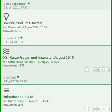
von
deepdarksin
25. Jan 2024, 17:30
Linkliste rund ums Basteln
von
Pussybat
«
23. Jun 2008, 16:56
Antworten:
12
von
sia1212
31. Okt 2016, 13:18
DIY - Kurze Fragen und Antworten August 2015
von
EsmeWetterwachs
«
15. Aug 2015, 15:31
Antworten:
1271
1
…
82
83
84
85
von
Cyra
24. Jul 2026, 23:23
Einkaufstipps 11/18
von
Kuhfladen
«
21. Nov 2018, 15:47
Antworten:
246
1
…
14
15
16
17