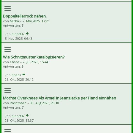
Doppeltellerrock nähen.
von
Mirko
«
7. Mai 2025, 17:21
Antworten:
3
von
pinott32
5. Nov 2025, 06:43
Wie Schnittmuster katalogisieren?
von
Chaos
«
2. Jul 2025, 15:44
Antworten:
9
von
Chaos
26. Okt 2025, 20:12
Möchte Overknees Als Ärmel in Jeansjacke per Hand einnähen
von
Rosethorn
«
30. Aug 2025, 20:10
Antworten:
7
von
pinott32
21. Okt 2025, 15:37