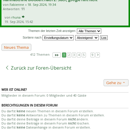
von
Fabienne
«
18. Sep 2024, 19:34
Antworten:
11
von
rhuna
19. Sep 2024, 15:42
Themen der letzten Zeit anzeigen:
Sortiere nach
Neues Thema
412 Themen
1
2
3
4
5
…
9
Zurück zur Foren-Übersicht
Gehe zu
WER IST ONLINE?
Mitglieder in diesem Forum: 0 Mitglieder und 40 Gäste
BERECHTIGUNGEN IN DIESEM FORUM
Du darfst
keine
neuen Themen in diesem Forum erstellen.
Du darfst
keine
Antworten zu Themen in diesem Forum erstellen.
Du darfst deine Beiträge in diesem Forum
nicht
ändern.
Du darfst deine Beiträge in diesem Forum
nicht
löschen.
Du darfst
keine
Dateianhänge in diesem Forum erstellen.