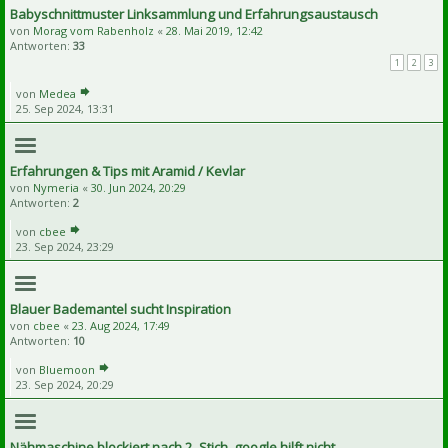
Babyschnittmuster Linksammlung und Erfahrungsaustausch
von
Morag vom Rabenholz
«
28. Mai 2019, 12:42
Antworten:
33
1
2
3
von
Medea
25. Sep 2024, 13:31
Erfahrungen & Tips mit Aramid / Kevlar
von
Nymeria
«
30. Jun 2024, 20:29
Antworten:
2
von
cbee
23. Sep 2024, 23:29
Blauer Bademantel sucht Inspiration
von
cbee
«
23. Aug 2024, 17:49
Antworten:
10
von
Bluemoon
23. Sep 2024, 20:29
Nähmaschine blockiert nach 2. Stich, google hilft nicht