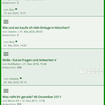
Antworten:
2
von
Sisu
15. Jun 2026, 13:31
Wie und wo kaufe ich Näh-Einlage in München?
von
chaotic
«
31. Mai 2026, 08:03
Antworten:
3
von
Nria
31. Mai 2026, 14:09
Wolle - Kurze Fragen und Antworten V
von
Kuhfladen
«
21. Nov 2018, 15:44
Antworten:
354
1
…
21
22
23
24
von
chastity
20. Mai 2026, 09:14
Was näht ihr gerade? Ab Dezember 2011
von
Moon-Elf
«
12. Dez 2011, 17:42
Antworten:
953