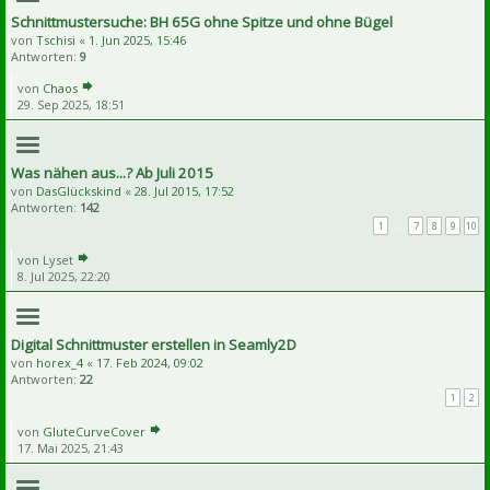
Schnittmustersuche: BH 65G ohne Spitze und ohne Bügel
von
Tschisi
«
1. Jun 2025, 15:46
Antworten:
9
von
Chaos
29. Sep 2025, 18:51
Was nähen aus...? Ab Juli 2015
von
DasGlückskind
«
28. Jul 2015, 17:52
Antworten:
142
1
…
7
8
9
10
von
Lyset
8. Jul 2025, 22:20
Digital Schnittmuster erstellen in Seamly2D
von
horex_4
«
17. Feb 2024, 09:02
Antworten:
22
1
2
von
GluteCurveCover
17. Mai 2025, 21:43