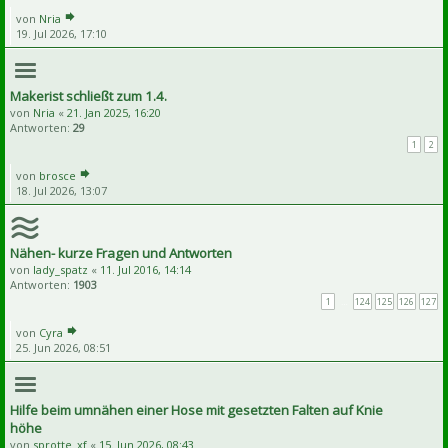
von
Nria
19. Jul 2026, 17:10
Makerist schließt zum 1.4.
von
Nria
«
21. Jan 2025, 16:20
Antworten:
29
1
2
von
brosce
18. Jul 2026, 13:07
Nähen- kurze Fragen und Antworten
von
lady_spatz
«
11. Jul 2016, 14:14
Antworten:
1903
1
…
124
125
126
127
von
Cyra
25. Jun 2026, 08:51
Hilfe beim umnähen einer Hose mit gesetzten Falten auf Knie
höhe
von
sprotte_xf
«
15. Jun 2026, 08:43