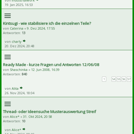
von
Industrialwork
19. Jan 2025, 16:53
Kintsugi - wie stabilisiere ich die einzelnen Teile?
von
Caterina
«
9. Dez 2024, 17:55
Antworten:
13
von
charly
20. Dez 2024, 20:48
Ready Made - kurze Fragen und Antworten 12/06/08
von
Shaschinka
«
12. Jun 2008, 16:39
Antworten:
840
1
…
54
55
56
57
von
Alita
26. Nov 2024, 18:04
Thread- oder Ideensuche Musterauswertung Streif
von
Alice*
«
31. Okt 2024, 20:58
Antworten:
10
von
Alice*