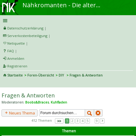
Nähkromanten - Die alternative Näh- und DIY-Community
Datenschutzerklärung
|
Serverkostenbeteiligung
|
Netiquette
|
FAQ
|
Anmelden
Registrieren
Startseite
Foren-Übersicht
DIY
Fragen & Antworten
S
uc
Fragen & Antworten
he
Moderatoren:
Boobs&Braces
,
Kuhfladen
Neues Thema
412 Themen
1
2
3
4
5
…
9
Themen