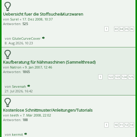
Uebersicht fuer die Stoffsuche&Kurzwaren
von
Surel
«
17. Dez 2008, 10:37
Antworten:
525
1
…
33
34
35
36
von
GluteCurveCover
8. Aug 2026, 10:23
Kaufberatung für Nähmaschinen (Sammelthread)
von
Natron
«
9. Jan 2007, 12:46
Antworten:
1865
1
…
122
123
124
125
von
Sevenah
21. Jul 2026, 16:42
Kostenlose Schnittmuster/Anleitungen/Tutorials
von
teeth
«
7. Mär 2008, 22:02
Antworten:
188
1
…
10
11
12
13
von
kermit