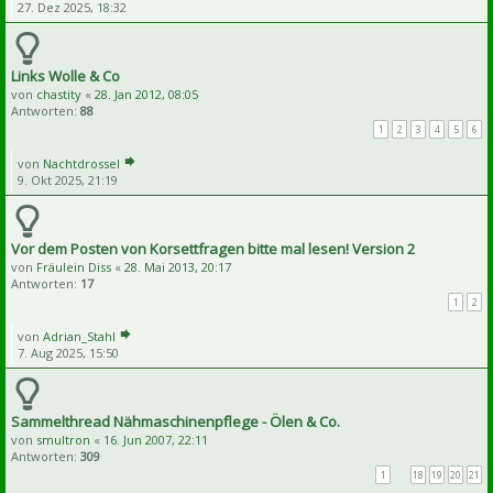
27. Dez 2025, 18:32
Links Wolle & Co
von
chastity
«
28. Jan 2012, 08:05
Antworten:
88
1
2
3
4
5
6
von
Nachtdrossel
9. Okt 2025, 21:19
Vor dem Posten von Korsettfragen bitte mal lesen! Version 2
von
Fräulein Diss
«
28. Mai 2013, 20:17
Antworten:
17
1
2
von
Adrian_Stahl
7. Aug 2025, 15:50
Sammelthread Nähmaschinenpflege - Ölen & Co.
von
smultron
«
16. Jun 2007, 22:11
Antworten:
309
1
…
18
19
20
21