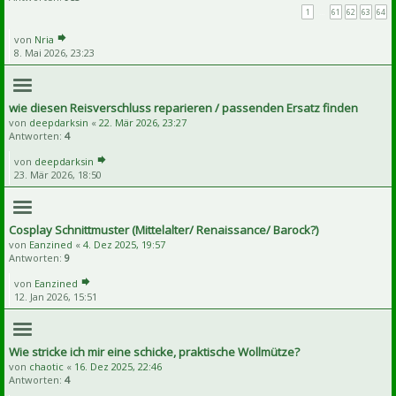
1
…
61
62
63
64
von
Nria
8. Mai 2026, 23:23
wie diesen Reisverschluss reparieren / passenden Ersatz finden
von
deepdarksin
«
22. Mär 2026, 23:27
Antworten:
4
von
deepdarksin
23. Mär 2026, 18:50
Cosplay Schnittmuster (Mittelalter/ Renaissance/ Barock?)
von
Eanzined
«
4. Dez 2025, 19:57
Antworten:
9
von
Eanzined
12. Jan 2026, 15:51
Wie stricke ich mir eine schicke, praktische Wollmütze?
von
chaotic
«
16. Dez 2025, 22:46
Antworten:
4