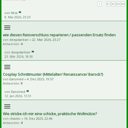
1
…
61
62
63
64
von
Nria
8. Mai 2026, 23:23
wie diesen Reisverschluss reparieren / passenden Ersatz finden
von
deepdarksin
«
22. Mär 2026, 23:27
Antworten:
4
von
deepdarksin
23. Mär 2026, 18:50
Cosplay Schnittmuster (Mittelalter/ Renaissance/ Barock?)
von
Eanzined
«
4. Dez 2025, 19:57
Antworten:
9
von
Eanzined
12. Jan 2026, 15:51
Wie stricke ich mir eine schicke, praktische Wollmütze?
von
chaotic
«
16. Dez 2025, 22:46
Antworten:
4