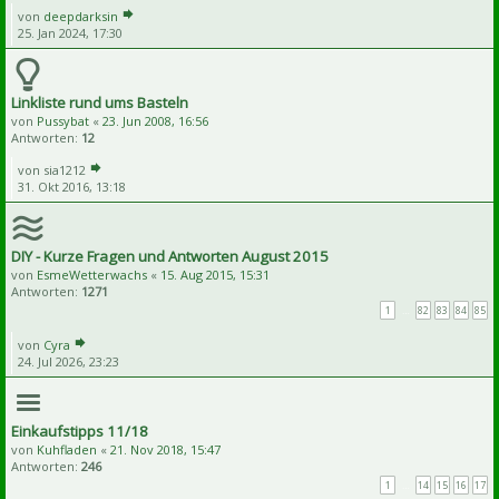
von
deepdarksin
25. Jan 2024, 17:30
Linkliste rund ums Basteln
von
Pussybat
«
23. Jun 2008, 16:56
Antworten:
12
von
sia1212
31. Okt 2016, 13:18
DIY - Kurze Fragen und Antworten August 2015
von
EsmeWetterwachs
«
15. Aug 2015, 15:31
Antworten:
1271
1
…
82
83
84
85
von
Cyra
24. Jul 2026, 23:23
Einkaufstipps 11/18
von
Kuhfladen
«
21. Nov 2018, 15:47
Antworten:
246
1
…
14
15
16
17