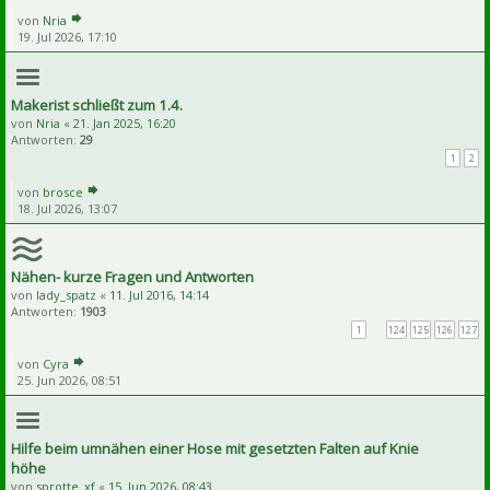
von
Nria
19. Jul 2026, 17:10
Makerist schließt zum 1.4.
von
Nria
«
21. Jan 2025, 16:20
Antworten:
29
1
2
von
brosce
18. Jul 2026, 13:07
Nähen- kurze Fragen und Antworten
von
lady_spatz
«
11. Jul 2016, 14:14
Antworten:
1903
1
…
124
125
126
127
von
Cyra
25. Jun 2026, 08:51
Hilfe beim umnähen einer Hose mit gesetzten Falten auf Knie
höhe
von
sprotte_xf
«
15. Jun 2026, 08:43