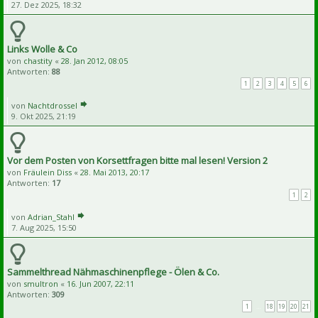
27. Dez 2025, 18:32
Links Wolle & Co
von
chastity
«
28. Jan 2012, 08:05
Antworten:
88
1
2
3
4
5
6
von
Nachtdrossel
9. Okt 2025, 21:19
Vor dem Posten von Korsettfragen bitte mal lesen! Version 2
von
Fräulein Diss
«
28. Mai 2013, 20:17
Antworten:
17
1
2
von
Adrian_Stahl
7. Aug 2025, 15:50
Sammelthread Nähmaschinenpflege - Ölen & Co.
von
smultron
«
16. Jun 2007, 22:11
Antworten:
309
1
…
18
19
20
21