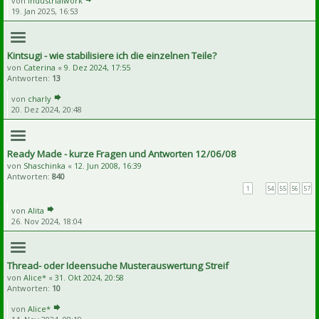
von
Industrialwork
19. Jan 2025, 16:53
Kintsugi - wie stabilisiere ich die einzelnen Teile?
von
Caterina
«
9. Dez 2024, 17:55
Antworten:
13
von
charly
20. Dez 2024, 20:48
Ready Made - kurze Fragen und Antworten 12/06/08
von
Shaschinka
«
12. Jun 2008, 16:39
Antworten:
840
1
…
54
55
56
57
von
Alita
26. Nov 2024, 18:04
Thread- oder Ideensuche Musterauswertung Streif
von
Alice*
«
31. Okt 2024, 20:58
Antworten:
10
von
Alice*