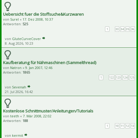
Uebersicht fuer die Stoffsuche&Kurzwaren
von
Surel
«
17. Dez 2008, 10:37
Antworten:
525
1
…
33
34
35
36
von
GluteCurveCover
8. Aug 2026, 10:23
Kaufberatung für Nähmaschinen (Sammelthread)
von
Natron
«
9. Jan 2007, 12:46
Antworten:
1865
1
…
122
123
124
125
von
Sevenah
21. Jul 2026, 16:42
Kostenlose Schnittmuster/Anleitungen/Tutorials
von
teeth
«
7. Mär 2008, 22:02
Antworten:
188
1
…
10
11
12
13
von
kermit