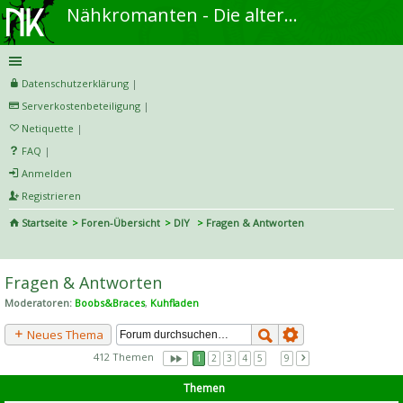
Nähkromanten - Die alternative Näh- und DIY-Community
Datenschutzerklärung
|
Serverkostenbeteiligung
|
Netiquette
|
FAQ
|
Anmelden
Registrieren
Startseite
Foren-Übersicht
DIY
Fragen & Antworten
S
uc
Fragen & Antworten
he
Moderatoren:
Boobs&Braces
,
Kuhfladen
Neues Thema
412 Themen
1
2
3
4
5
…
9
Themen