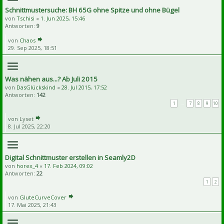
Schnittmustersuche: BH 65G ohne Spitze und ohne Bügel
von
Tschisi
«
1. Jun 2025, 15:46
Antworten:
9
von
Chaos
29. Sep 2025, 18:51
Was nähen aus...? Ab Juli 2015
von
DasGlückskind
«
28. Jul 2015, 17:52
Antworten:
142
1
…
7
8
9
10
von
Lyset
8. Jul 2025, 22:20
Digital Schnittmuster erstellen in Seamly2D
von
horex_4
«
17. Feb 2024, 09:02
Antworten:
22
1
2
von
GluteCurveCover
17. Mai 2025, 21:43