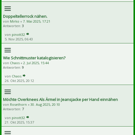
Doppeltellerrock nähen.
von
Mirko
«
7. Mai 2025, 17:21
Antworten:
3
von
pinott32
5. Nov 2025, 06:43
Wie Schnittmuster katalogisieren?
von
Chaos
«
2. Jul 2025, 15:44
Antworten:
9
von
Chaos
26. Okt 2025, 20:12
Möchte Overknees Als Ärmel in Jeansjacke per Hand einnähen
von
Rosethorn
«
30. Aug 2025, 20:10
Antworten:
7
von
pinott32
21. Okt 2025, 15:37