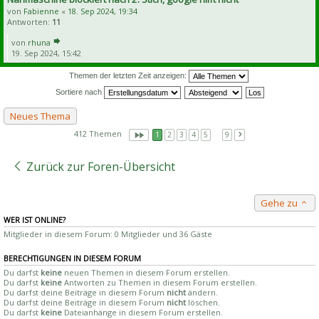
von
Fabienne
«
18. Sep 2024, 19:34
Antworten:
11
von
rhuna
19. Sep 2024, 15:42
Themen der letzten Zeit anzeigen:
Sortiere nach
Neues Thema
412 Themen
1
2
3
4
5
…
9
Zurück zur Foren-Übersicht
Gehe zu
WER IST ONLINE?
Mitglieder in diesem Forum: 0 Mitglieder und 36 Gäste
BERECHTIGUNGEN IN DIESEM FORUM
Du darfst
keine
neuen Themen in diesem Forum erstellen.
Du darfst
keine
Antworten zu Themen in diesem Forum erstellen.
Du darfst deine Beiträge in diesem Forum
nicht
ändern.
Du darfst deine Beiträge in diesem Forum
nicht
löschen.
Du darfst
keine
Dateianhänge in diesem Forum erstellen.