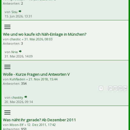
Antworten:
2
von
Sisu
15. Jun 2026, 13:31
Wie und wo kaufe ich Näh-Einlage in München?
von
chaotic
«
31. Mai 2026, 08:03
Antworten:
3
von
Nria
31. Mai 2026, 14:09
Wolle - Kurze Fragen und Antworten V
von
Kuhfladen
«
21. Nov 2018, 15:44
Antworten:
354
1
…
21
22
23
24
von
chastity
20. Mai 2026, 09:14
Was näht ihr gerade? Ab Dezember 2011
von
Moon-Elf
«
12. Dez 2011, 17:42
Antworten:
953