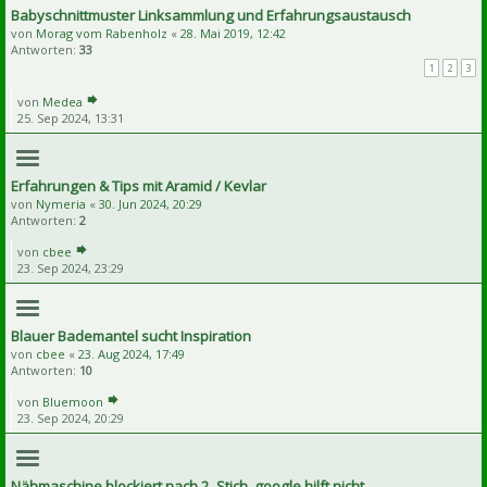
Babyschnittmuster Linksammlung und Erfahrungsaustausch
von
Morag vom Rabenholz
«
28. Mai 2019, 12:42
Antworten:
33
1
2
3
von
Medea
25. Sep 2024, 13:31
Erfahrungen & Tips mit Aramid / Kevlar
von
Nymeria
«
30. Jun 2024, 20:29
Antworten:
2
von
cbee
23. Sep 2024, 23:29
Blauer Bademantel sucht Inspiration
von
cbee
«
23. Aug 2024, 17:49
Antworten:
10
von
Bluemoon
23. Sep 2024, 20:29
Nähmaschine blockiert nach 2. Stich, google hilft nicht