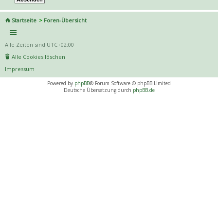
Startseite
Foren-Übersicht
Alle Zeiten sind
UTC+02:00
Alle Cookies löschen
Impressum
Powered by
phpBB
® Forum Software © phpBB Limited
Deutsche Übersetzung durch
phpBB.de