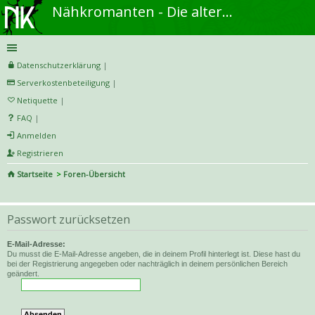
Nähkromanten - Die alternative Näh- und DIY-Community
Datenschutzerklärung
|
Serverkostenbeteiligung
|
Netiquette
|
FAQ
|
Anmelden
Registrieren
Startseite
Foren-Übersicht
S
uc
Passwort zurücksetzen
he
E-Mail-Adresse:
Du musst die E-Mail-Adresse angeben, die in deinem Profil hinterlegt ist. Diese hast du
bei der Registrierung angegeben oder nachträglich in deinem persönlichen Bereich
geändert.