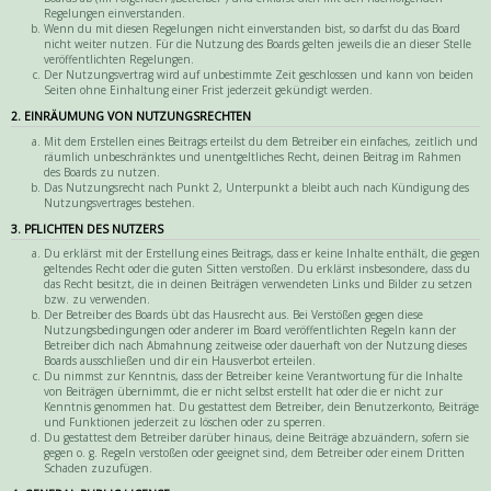
Regelungen einverstanden.
Wenn du mit diesen Regelungen nicht einverstanden bist, so darfst du das Board
nicht weiter nutzen. Für die Nutzung des Boards gelten jeweils die an dieser Stelle
veröffentlichten Regelungen.
Der Nutzungsvertrag wird auf unbestimmte Zeit geschlossen und kann von beiden
Seiten ohne Einhaltung einer Frist jederzeit gekündigt werden.
2. EINRÄUMUNG VON NUTZUNGSRECHTEN
Mit dem Erstellen eines Beitrags erteilst du dem Betreiber ein einfaches, zeitlich und
räumlich unbeschränktes und unentgeltliches Recht, deinen Beitrag im Rahmen
des Boards zu nutzen.
Das Nutzungsrecht nach Punkt 2, Unterpunkt a bleibt auch nach Kündigung des
Nutzungsvertrages bestehen.
3. PFLICHTEN DES NUTZERS
Du erklärst mit der Erstellung eines Beitrags, dass er keine Inhalte enthält, die gegen
geltendes Recht oder die guten Sitten verstoßen. Du erklärst insbesondere, dass du
das Recht besitzt, die in deinen Beiträgen verwendeten Links und Bilder zu setzen
bzw. zu verwenden.
Der Betreiber des Boards übt das Hausrecht aus. Bei Verstößen gegen diese
Nutzungsbedingungen oder anderer im Board veröffentlichten Regeln kann der
Betreiber dich nach Abmahnung zeitweise oder dauerhaft von der Nutzung dieses
Boards ausschließen und dir ein Hausverbot erteilen.
Du nimmst zur Kenntnis, dass der Betreiber keine Verantwortung für die Inhalte
von Beiträgen übernimmt, die er nicht selbst erstellt hat oder die er nicht zur
Kenntnis genommen hat. Du gestattest dem Betreiber, dein Benutzerkonto, Beiträge
und Funktionen jederzeit zu löschen oder zu sperren.
Du gestattest dem Betreiber darüber hinaus, deine Beiträge abzuändern, sofern sie
gegen o. g. Regeln verstoßen oder geeignet sind, dem Betreiber oder einem Dritten
Schaden zuzufügen.