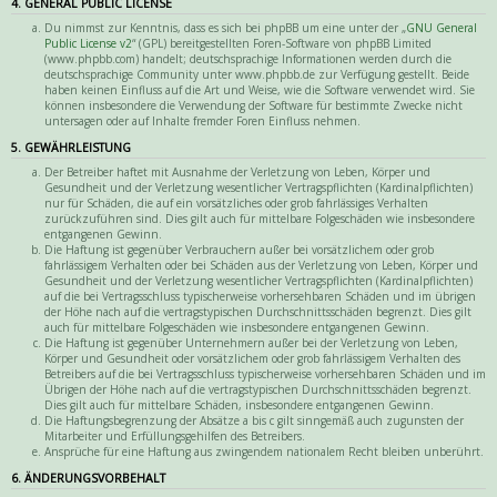
4. GENERAL PUBLIC LICENSE
Du nimmst zur Kenntnis, dass es sich bei phpBB um eine unter der „
GNU General
Public License v2
“ (GPL) bereitgestellten Foren-Software von phpBB Limited
(www.phpbb.com) handelt; deutschsprachige Informationen werden durch die
deutschsprachige Community unter www.phpbb.de zur Verfügung gestellt. Beide
haben keinen Einfluss auf die Art und Weise, wie die Software verwendet wird. Sie
können insbesondere die Verwendung der Software für bestimmte Zwecke nicht
untersagen oder auf Inhalte fremder Foren Einfluss nehmen.
5. GEWÄHRLEISTUNG
Der Betreiber haftet mit Ausnahme der Verletzung von Leben, Körper und
Gesundheit und der Verletzung wesentlicher Vertragspflichten (Kardinalpflichten)
nur für Schäden, die auf ein vorsätzliches oder grob fahrlässiges Verhalten
zurückzuführen sind. Dies gilt auch für mittelbare Folgeschäden wie insbesondere
entgangenen Gewinn.
Die Haftung ist gegenüber Verbrauchern außer bei vorsätzlichem oder grob
fahrlässigem Verhalten oder bei Schäden aus der Verletzung von Leben, Körper und
Gesundheit und der Verletzung wesentlicher Vertragspflichten (Kardinalpflichten)
auf die bei Vertragsschluss typischerweise vorhersehbaren Schäden und im übrigen
der Höhe nach auf die vertragstypischen Durchschnittsschäden begrenzt. Dies gilt
auch für mittelbare Folgeschäden wie insbesondere entgangenen Gewinn.
Die Haftung ist gegenüber Unternehmern außer bei der Verletzung von Leben,
Körper und Gesundheit oder vorsätzlichem oder grob fahrlässigem Verhalten des
Betreibers auf die bei Vertragsschluss typischerweise vorhersehbaren Schäden und im
Übrigen der Höhe nach auf die vertragstypischen Durchschnittsschäden begrenzt.
Dies gilt auch für mittelbare Schäden, insbesondere entgangenen Gewinn.
Die Haftungsbegrenzung der Absätze a bis c gilt sinngemäß auch zugunsten der
Mitarbeiter und Erfüllungsgehilfen des Betreibers.
Ansprüche für eine Haftung aus zwingendem nationalem Recht bleiben unberührt.
6. ÄNDERUNGSVORBEHALT