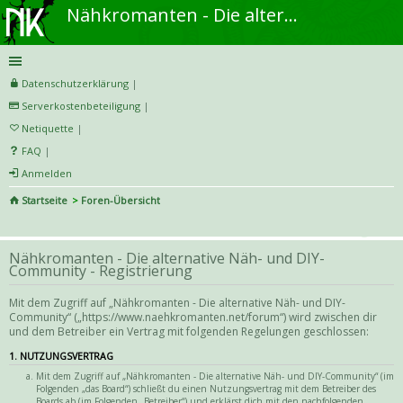
Nähkromanten - Die alternative Näh- und DIY-Community
Datenschutzerklärung
|
Serverkostenbeteiligung
|
Netiquette
|
FAQ
|
Anmelden
Startseite
Foren-Übersicht
S
uc
Nähkromanten - Die alternative Näh- und DIY-
he
Community - Registrierung
Mit dem Zugriff auf „Nähkromanten - Die alternative Näh- und DIY-
Community“ („https://www.naehkromanten.net/forum“) wird zwischen dir
und dem Betreiber ein Vertrag mit folgenden Regelungen geschlossen:
1. NUTZUNGSVERTRAG
Mit dem Zugriff auf „Nähkromanten - Die alternative Näh- und DIY-Community“ (im
Folgenden „das Board“) schließt du einen Nutzungsvertrag mit dem Betreiber des
Boards ab (im Folgenden „Betreiber“) und erklärst dich mit den nachfolgenden