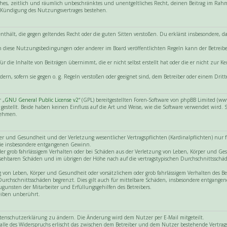
nfaches, zeitlich und räumlich unbeschränktes und unentgeltliches Recht, deinen Beitrag im Ra
 Kündigung des Nutzungsvertrages bestehen.
e enthält, die gegen geltendes Recht oder die guten Sitten verstoßen. Du erklärst insbesondere,
gen diese Nutzungsbedingungen oder anderer im Board veröffentlichten Regeln kann der Betre
r die Inhalte von Beiträgen übernimmt, die er nicht selbst erstellt hat oder die er nicht zur
dern, sofern sie gegen o. g. Regeln verstoßen oder geeignet sind, dem Betreiber oder einem Dr
 „
GNU General Public License v2
“ (GPL) bereitgestellten Foren-Software von phpBB Limited (
tellt. Beide haben keinen Einfluss auf die Art und Weise, wie die Software verwendet wird.
nehmen.
 und Gesundheit und der Verletzung wesentlicher Vertragspflichten (Kardinalpflichten) nur für
 wie insbesondere entgangenen Gewinn.
der grob fahrlässigem Verhalten oder bei Schäden aus der Verletzung von Leben, Körper und Ge
hersehbaren Schäden und im übrigen der Höhe nach auf die vertragstypischen Durchschnittsschäd
on Leben, Körper und Gesundheit oder vorsätzlichem oder grob fahrlässigem Verhalten des Betr
Durchschnittsschäden begrenzt. Dies gilt auch für mittelbare Schäden, insbesondere entgang
gunsten der Mitarbeiter und Erfüllungsgehilfen des Betreibers.
eiben unberührt.
atenschutzerklärung zu ändern. Die Änderung wird dem Nutzer per E-Mail mitgeteilt.
lle des Widerspruchs erlischt das zwischen dem Betreiber und dem Nutzer bestehende Vertragsv