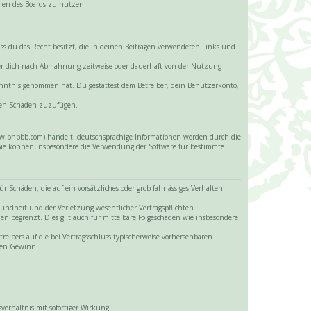
hmen des Boards zu nutzen.
 dass du das Recht besitzt, die in deinen Beiträgen verwendeten Links und
iber dich nach Abmahnung zeitweise oder dauerhaft von der Nutzung
 Kenntnis genommen hat. Du gestattest dem Betreiber, dein Benutzerkonto,
itten Schaden zuzufügen.
www.phpbb.com) handelt; deutschsprachige Informationen werden durch die
 Sie können insbesondere die Verwendung der Software für bestimmte
 Schäden, die auf ein vorsätzliches oder grob fahrlässiges Verhalten
sundheit und der Verletzung wesentlicher Vertragspflichten
en begrenzt. Dies gilt auch für mittelbare Folgeschäden wie insbesondere
eibers auf die bei Vertragsschluss typischerweise vorhersehbaren
enen Gewinn.
erhältnis mit sofortiger Wirkung.