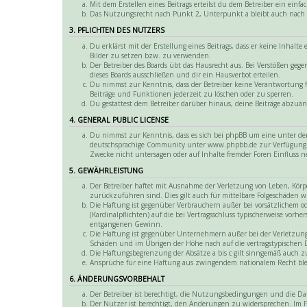
Mit dem Erstellen eines Beitrags erteilst du dem Betreiber ein ei
Das Nutzungsrecht nach Punkt 2, Unterpunkt a bleibt auch nach
3. PFLICHTEN DES NUTZERS
Du erklärst mit der Erstellung eines Beitrags, dass er keine Inhalt
Bilder zu setzen bzw. zu verwenden.
Der Betreiber des Boards übt das Hausrecht aus. Bei Verstößen ge
dieses Boards ausschließen und dir ein Hausverbot erteilen.
Du nimmst zur Kenntnis, dass der Betreiber keine Verantwortung fü
Beiträge und Funktionen jederzeit zu löschen oder zu sperren.
Du gestattest dem Betreiber darüber hinaus, deine Beiträge abzuän
4. GENERAL PUBLIC LICENSE
Du nimmst zur Kenntnis, dass es sich bei phpBB um eine unter der
deutschsprachige Community unter www.phpbb.de zur Verfügung ges
Zwecke nicht untersagen oder auf Inhalte fremder Foren Einfluss 
5. GEWÄHRLEISTUNG
Der Betreiber haftet mit Ausnahme der Verletzung von Leben, Körper
zurückzuführen sind. Dies gilt auch für mittelbare Folgeschäden
Die Haftung ist gegenüber Verbrauchern außer bei vorsätzlichem o
(Kardinalpflichten) auf die bei Vertragsschluss typischerweise vor
entgangenen Gewinn.
Die Haftung ist gegenüber Unternehmern außer bei der Verletzung v
Schäden und im Übrigen der Höhe nach auf die vertragstypischen 
Die Haftungsbegrenzung der Absätze a bis c gilt sinngemäß auch zu
Ansprüche für eine Haftung aus zwingendem nationalem Recht bl
6. ÄNDERUNGSVORBEHALT
Der Betreiber ist berechtigt, die Nutzungsbedingungen und die D
Der Nutzer ist berechtigt, den Änderungen zu widersprechen. Im Fa