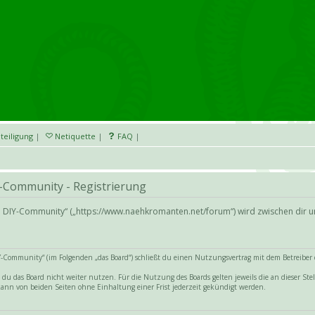
teiligung
|
Netiquette
|
FAQ
|
-Community - Registrierung
nd DIY-Community“ („https://www.naehkromanten.net/forum“) wird zwischen dir 
Community“ (im Folgenden „das Board“) schließt du einen Nutzungsvertrag mit dem Betreiber de
du das Board nicht weiter nutzen. Für die Nutzung des Boards gelten jeweils die an dieser Stel
ann von beiden Seiten ohne Einhaltung einer Frist jederzeit gekündigt werden.