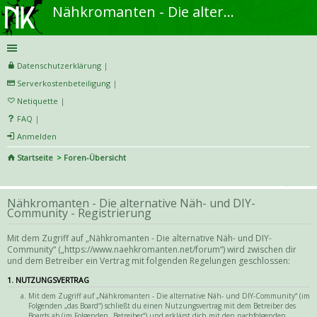
Nähkromanten - Die alternative Näh- und DIY-Community
Datenschutzerklärung
|
Serverkostenbeteiligung
|
Netiquette
|
FAQ
|
Anmelden
Startseite
Foren-Übersicht
S
uc
Nähkromanten - Die alternative Näh- und DIY-
he
Community - Registrierung
Mit dem Zugriff auf „Nähkromanten - Die alternative Näh- und DIY-
Community“ („https://www.naehkromanten.net/forum“) wird zwischen dir
und dem Betreiber ein Vertrag mit folgenden Regelungen geschlossen:
1. NUTZUNGSVERTRAG
Mit dem Zugriff auf „Nähkromanten - Die alternative Näh- und DIY-Community“ (im
Folgenden „das Board“) schließt du einen Nutzungsvertrag mit dem Betreiber des
Boards ab (im Folgenden „Betreiber“) und erklärst dich mit den nachfolgenden