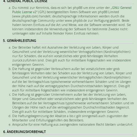
4. GENERAL PUBLIC LICENSE
Du nimmst zur Kenntnis, dass es sich bei phpBB um eine unter der „
GNU General
Public License v2
“ (GPL) bereitgestellten Foren-Software von phpBB Limited
(www.phpbb.com) handelt; deutschsprachige Informationen werden durch die
deutschsprachige Community unter www.phpbb.de zur Verfügung gestellt. Beide
haben keinen Einfluss auf die Art und Weise, wie die Software verwendet wird. Sie
können insbesondere die Verwendung der Software für bestimmte Zwecke nicht
untersagen oder auf Inhalte fremder Foren Einfluss nehmen.
5. GEWÄHRLEISTUNG
Der Betreiber haftet mit Ausnahme der Verletzung von Leben, Körper und
Gesundheit und der Verletzung wesentlicher Vertragspflichten (Kardinalpflichten)
nur für Schäden, die auf ein vorsätzliches oder grob fahrlässiges Verhalten
zurückzuführen sind. Dies gilt auch für mittelbare Folgeschäden wie insbesondere
entgangenen Gewinn.
Die Haftung ist gegenüber Verbrauchern außer bei vorsätzlichem oder grob
fahrlässigem Verhalten oder bei Schäden aus der Verletzung von Leben, Körper und
Gesundheit und der Verletzung wesentlicher Vertragspflichten (Kardinalpflichten)
auf die bei Vertragsschluss typischerweise vorhersehbaren Schäden und im übrigen
der Höhe nach auf die vertragstypischen Durchschnittsschäden begrenzt. Dies gilt
auch für mittelbare Folgeschäden wie insbesondere entgangenen Gewinn.
Die Haftung ist gegenüber Unternehmern außer bei der Verletzung von Leben,
Körper und Gesundheit oder vorsätzlichem oder grob fahrlässigem Verhalten des
Betreibers auf die bei Vertragsschluss typischerweise vorhersehbaren Schäden und im
Übrigen der Höhe nach auf die vertragstypischen Durchschnittsschäden begrenzt.
Dies gilt auch für mittelbare Schäden, insbesondere entgangenen Gewinn.
Die Haftungsbegrenzung der Absätze a bis c gilt sinngemäß auch zugunsten der
Mitarbeiter und Erfüllungsgehilfen des Betreibers.
Ansprüche für eine Haftung aus zwingendem nationalem Recht bleiben unberührt.
6. ÄNDERUNGSVORBEHALT