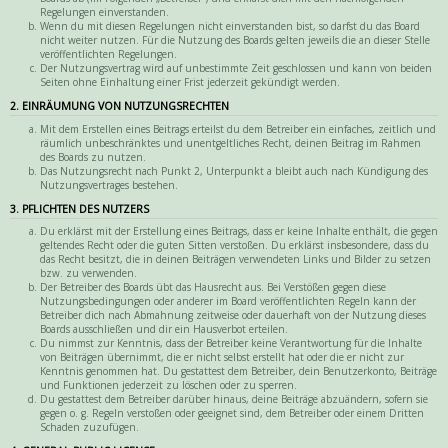
Regelungen einverstanden.
Wenn du mit diesen Regelungen nicht einverstanden bist, so darfst du das Board
nicht weiter nutzen. Für die Nutzung des Boards gelten jeweils die an dieser Stelle
veröffentlichten Regelungen.
Der Nutzungsvertrag wird auf unbestimmte Zeit geschlossen und kann von beiden
Seiten ohne Einhaltung einer Frist jederzeit gekündigt werden.
2. EINRÄUMUNG VON NUTZUNGSRECHTEN
Mit dem Erstellen eines Beitrags erteilst du dem Betreiber ein einfaches, zeitlich und
räumlich unbeschränktes und unentgeltliches Recht, deinen Beitrag im Rahmen
des Boards zu nutzen.
Das Nutzungsrecht nach Punkt 2, Unterpunkt a bleibt auch nach Kündigung des
Nutzungsvertrages bestehen.
3. PFLICHTEN DES NUTZERS
Du erklärst mit der Erstellung eines Beitrags, dass er keine Inhalte enthält, die gegen
geltendes Recht oder die guten Sitten verstoßen. Du erklärst insbesondere, dass du
das Recht besitzt, die in deinen Beiträgen verwendeten Links und Bilder zu setzen
bzw. zu verwenden.
Der Betreiber des Boards übt das Hausrecht aus. Bei Verstößen gegen diese
Nutzungsbedingungen oder anderer im Board veröffentlichten Regeln kann der
Betreiber dich nach Abmahnung zeitweise oder dauerhaft von der Nutzung dieses
Boards ausschließen und dir ein Hausverbot erteilen.
Du nimmst zur Kenntnis, dass der Betreiber keine Verantwortung für die Inhalte
von Beiträgen übernimmt, die er nicht selbst erstellt hat oder die er nicht zur
Kenntnis genommen hat. Du gestattest dem Betreiber, dein Benutzerkonto, Beiträge
und Funktionen jederzeit zu löschen oder zu sperren.
Du gestattest dem Betreiber darüber hinaus, deine Beiträge abzuändern, sofern sie
gegen o. g. Regeln verstoßen oder geeignet sind, dem Betreiber oder einem Dritten
Schaden zuzufügen.