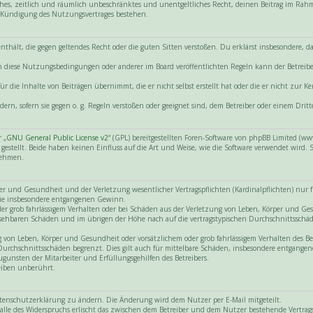
nfaches, zeitlich und räumlich unbeschränktes und unentgeltliches Recht, deinen Beitrag im Ra
 Kündigung des Nutzungsvertrages bestehen.
e enthält, die gegen geltendes Recht oder die guten Sitten verstoßen. Du erklärst insbesondere,
gen diese Nutzungsbedingungen oder anderer im Board veröffentlichten Regeln kann der Betre
r die Inhalte von Beiträgen übernimmt, die er nicht selbst erstellt hat oder die er nicht zur
dern, sofern sie gegen o. g. Regeln verstoßen oder geeignet sind, dem Betreiber oder einem Dr
 „
GNU General Public License v2
“ (GPL) bereitgestellten Foren-Software von phpBB Limited (
tellt. Beide haben keinen Einfluss auf die Art und Weise, wie die Software verwendet wird.
nehmen.
 und Gesundheit und der Verletzung wesentlicher Vertragspflichten (Kardinalpflichten) nur für
 wie insbesondere entgangenen Gewinn.
der grob fahrlässigem Verhalten oder bei Schäden aus der Verletzung von Leben, Körper und Ge
hersehbaren Schäden und im übrigen der Höhe nach auf die vertragstypischen Durchschnittsschäd
on Leben, Körper und Gesundheit oder vorsätzlichem oder grob fahrlässigem Verhalten des Betr
Durchschnittsschäden begrenzt. Dies gilt auch für mittelbare Schäden, insbesondere entgang
gunsten der Mitarbeiter und Erfüllungsgehilfen des Betreibers.
eiben unberührt.
atenschutzerklärung zu ändern. Die Änderung wird dem Nutzer per E-Mail mitgeteilt.
lle des Widerspruchs erlischt das zwischen dem Betreiber und dem Nutzer bestehende Vertragsv