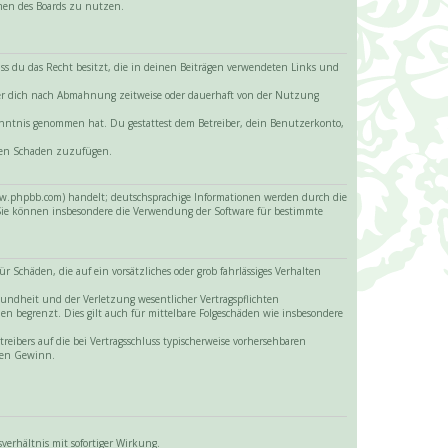
hmen des Boards zu nutzen.
 dass du das Recht besitzt, die in deinen Beiträgen verwendeten Links und
iber dich nach Abmahnung zeitweise oder dauerhaft von der Nutzung
 Kenntnis genommen hat. Du gestattest dem Betreiber, dein Benutzerkonto,
itten Schaden zuzufügen.
www.phpbb.com) handelt; deutschsprachige Informationen werden durch die
 Sie können insbesondere die Verwendung der Software für bestimmte
 Schäden, die auf ein vorsätzliches oder grob fahrlässiges Verhalten
sundheit und der Verletzung wesentlicher Vertragspflichten
en begrenzt. Dies gilt auch für mittelbare Folgeschäden wie insbesondere
eibers auf die bei Vertragsschluss typischerweise vorhersehbaren
enen Gewinn.
erhältnis mit sofortiger Wirkung.