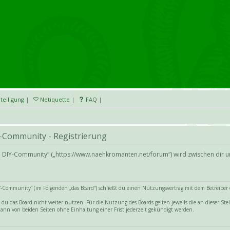
teiligung
|
Netiquette
|
FAQ
|
-Community - Registrierung
nd DIY-Community“ („https://www.naehkromanten.net/forum“) wird zwischen dir 
Community“ (im Folgenden „das Board“) schließt du einen Nutzungsvertrag mit dem Betreiber de
du das Board nicht weiter nutzen. Für die Nutzung des Boards gelten jeweils die an dieser Stel
ann von beiden Seiten ohne Einhaltung einer Frist jederzeit gekündigt werden.