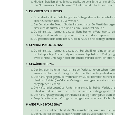
Mit dem Erstellen eines Beitrags erteilst du dem Betreiber ein ei
Das Nutzungsrecht nach Punkt 2, Unterpunkt a bleibt auch nach
3. PFLICHTEN DES NUTZERS
Du erklärst mit der Erstellung eines Beitrags, dass er keine Inhalt
Bilder zu setzen bzw. zu verwenden.
Der Betreiber des Boards übt das Hausrecht aus. Bei Verstößen ge
dieses Boards ausschließen und dir ein Hausverbot erteilen.
Du nimmst zur Kenntnis, dass der Betreiber keine Verantwortung fü
Beiträge und Funktionen jederzeit zu löschen oder zu sperren.
Du gestattest dem Betreiber darüber hinaus, deine Beiträge abzuän
4. GENERAL PUBLIC LICENSE
Du nimmst zur Kenntnis, dass es sich bei phpBB um eine unter der
deutschsprachige Community unter www.phpbb.de zur Verfügung ges
Zwecke nicht untersagen oder auf Inhalte fremder Foren Einfluss 
5. GEWÄHRLEISTUNG
Der Betreiber haftet mit Ausnahme der Verletzung von Leben, Körper
zurückzuführen sind. Dies gilt auch für mittelbare Folgeschäden
Die Haftung ist gegenüber Verbrauchern außer bei vorsätzlichem o
(Kardinalpflichten) auf die bei Vertragsschluss typischerweise vor
entgangenen Gewinn.
Die Haftung ist gegenüber Unternehmern außer bei der Verletzung v
Schäden und im Übrigen der Höhe nach auf die vertragstypischen 
Die Haftungsbegrenzung der Absätze a bis c gilt sinngemäß auch zu
Ansprüche für eine Haftung aus zwingendem nationalem Recht bl
6. ÄNDERUNGSVORBEHALT
Der Betreiber ist berechtigt, die Nutzungsbedingungen und die D
Der Nutzer ist berechtigt, den Änderungen zu widersprechen. Im Fa