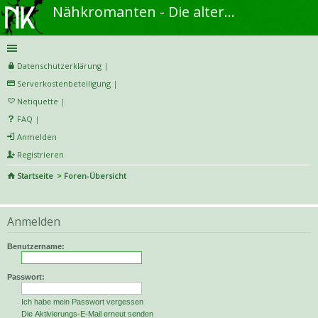
Nähkromanten - Die alternative Näh- und DIY-Community
Datenschutzerklärung
|
Serverkostenbeteiligung
|
Netiquette
|
FAQ
|
Anmelden
Registrieren
Startseite
Foren-Übersicht
S
uc
Anmelden
he
Benutzername:
Passwort:
Ich habe mein Passwort vergessen
Die Aktivierungs-E-Mail erneut senden