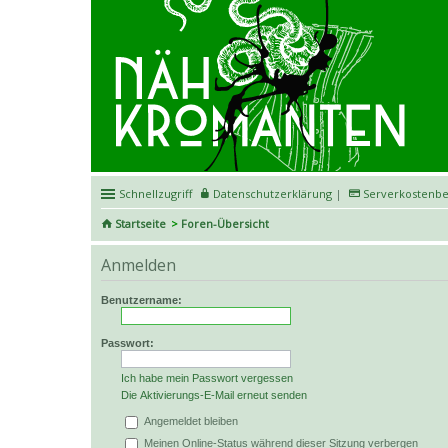
Schnellzugriff
Datenschutzerklärung
|
Serverkostenbe
Startseite
Foren-Übersicht
Anmelden
Benutzername:
Passwort:
Ich habe mein Passwort vergessen
Die Aktivierungs-E-Mail erneut senden
Angemeldet bleiben
Meinen Online-Status während dieser Sitzung verbergen