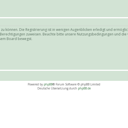
zu können. Die Registrierung ist in wenigen Augenblicken erledigt und ermöglich
e Berechtigungen zuweisen. Beachte bitte unsere Nutzungsbedingungen und die v
iesem Board bewegst.
Powered by
phpBB
® Forum Software © phpBB Limited
Deutsche Übersetzung durch
phpBB.de