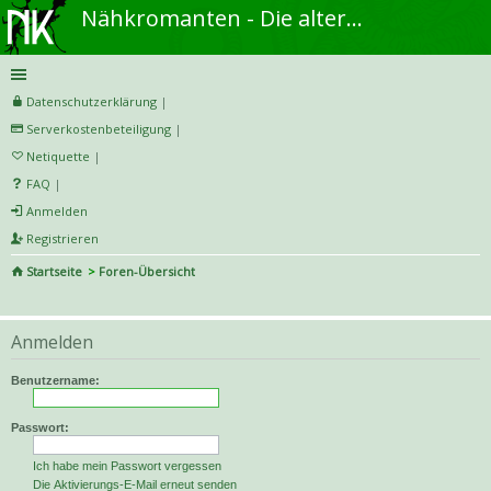
Nähkromanten - Die alternative Näh- und DIY-Community
Datenschutzerklärung
|
Serverkostenbeteiligung
|
Netiquette
|
FAQ
|
Anmelden
Registrieren
Startseite
Foren-Übersicht
S
uc
Anmelden
he
Benutzername:
Passwort:
Ich habe mein Passwort vergessen
Die Aktivierungs-E-Mail erneut senden