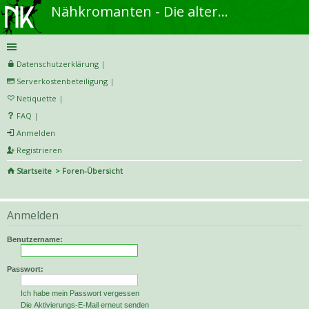
Nähkromanten - Die alternative Näh- und DIY-Community
Datenschutzerklärung
|
Serverkostenbeteiligung
|
Netiquette
|
FAQ
|
Anmelden
Registrieren
Startseite
Foren-Übersicht
S
uc
Anmelden
he
Benutzername:
Passwort:
Ich habe mein Passwort vergessen
Die Aktivierungs-E-Mail erneut senden