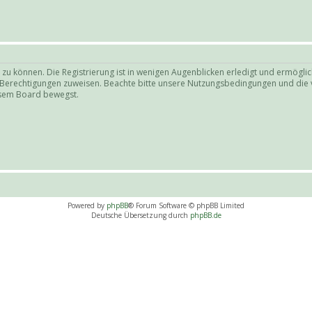
zu können. Die Registrierung ist in wenigen Augenblicken erledigt und ermöglich
e Berechtigungen zuweisen. Beachte bitte unsere Nutzungsbedingungen und die v
iesem Board bewegst.
Powered by
phpBB
® Forum Software © phpBB Limited
Deutsche Übersetzung durch
phpBB.de