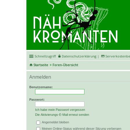
Schnellzugriff
Datenschutzerklärung
|
Serverkostenbe
Startseite
Foren-Übersicht
Anmelden
Benutzername:
Passwort:
Ich habe mein Passwort vergessen
Die Aktivierungs-E-Mail erneut senden
Angemeldet bleiben
Meinen Online-Status während dieser Sitzung verbergen