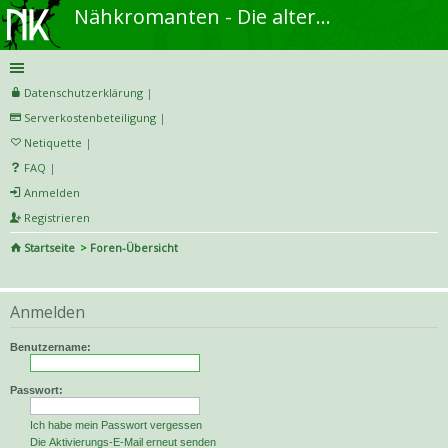
Nähkromanten - Die alternative Näh- und DIY-Community
Datenschutzerklärung
|
Serverkostenbeteiligung
|
Netiquette
|
FAQ
|
Anmelden
Registrieren
Startseite
Foren-Übersicht
S
uc
Anmelden
he
Benutzername:
Passwort:
Ich habe mein Passwort vergessen
Die Aktivierungs-E-Mail erneut senden