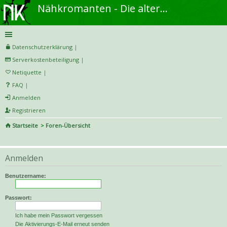
Nähkromanten - Die alternative Näh- und DIY-Community
Datenschutzerklärung
|
Serverkostenbeteiligung
|
Netiquette
|
FAQ
|
Anmelden
Registrieren
Startseite
Foren-Übersicht
S
uc
Anmelden
he
Benutzername:
Passwort:
Ich habe mein Passwort vergessen
Die Aktivierungs-E-Mail erneut senden