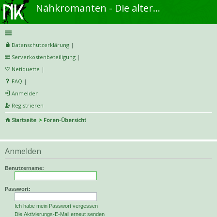
Nähkromanten - Die alternative Näh- und DIY-Community
Datenschutzerklärung
|
Serverkostenbeteiligung
|
Netiquette
|
FAQ
|
Anmelden
Registrieren
Startseite
Foren-Übersicht
S
uc
Anmelden
he
Benutzername:
Passwort:
Ich habe mein Passwort vergessen
Die Aktivierungs-E-Mail erneut senden