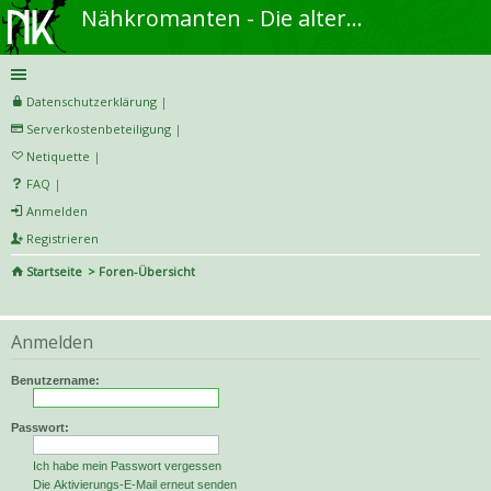
Nähkromanten - Die alternative Näh- und DIY-Community
Datenschutzerklärung
|
Serverkostenbeteiligung
|
Netiquette
|
FAQ
|
Anmelden
Registrieren
Startseite
Foren-Übersicht
S
uc
Anmelden
he
Benutzername:
Passwort:
Ich habe mein Passwort vergessen
Die Aktivierungs-E-Mail erneut senden