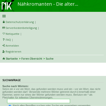
Nähkromanten - Die alternative Näh- und DIY-Community
Datenschutzerklärung
|
Serverkostenbeteiligung
|
Netiquette
|
FAQ
|
Anmelden
Registrieren
Startseite
Foren-Übersicht
Suche
Suche
SUCHANFRAGE
Suche nach Wörtern:
Setze ein
+
vor ein Wort, das gefunden werden muss und ein
-
vor ein Wort, das nicht
gefunden werden darf. Verwende mehrere Wörter getrennt durch
|
innerhalb einer
Klammer, wenn nur eines der Wörter gefunden werden muss. Benutze ein * als
Platzhalter für teilweise Übereinstimmungen.
Nach allen Begriffen suchen oder Suche wie angegeben verwenden