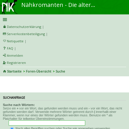
Nähkromanten - Die alternative Näh- und DIY-Community
Datenschutzerklärung
|
Serverkostenbeteiligung
|
Netiquette
|
FAQ
|
Anmelden
Registrieren
Startseite
Foren-Übersicht
Suche
Suche
SUCHANFRAGE
Suche nach Wörtern:
Setze ein
+
vor ein Wort, das gefunden werden muss und ein
-
vor ein Wort, das nicht
gefunden werden darf. Verwende mehrere Wörter getrennt durch
|
innerhalb einer
Klammer, wenn nur eines der Wörter gefunden werden muss. Benutze ein * als
Platzhalter für teilweise Übereinstimmungen.
Nach allen Begriffen suchen oder Suche wie angegeben verwenden