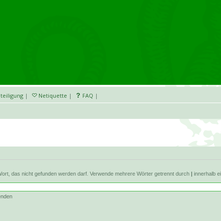
teiligung
|
Netiquette
|
FAQ
|
Wort, das nicht gefunden werden darf. Verwende mehrere Wörter getrennt durch
|
innerhalb e
enden