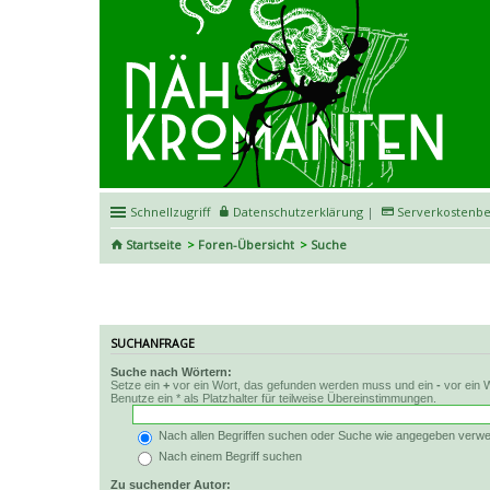
Schnellzugriff
Datenschutzerklärung
|
Serverkostenbe
Startseite
Foren-Übersicht
Suche
Suche
SUCHANFRAGE
Suche nach Wörtern:
Setze ein
+
vor ein Wort, das gefunden werden muss und ein
-
vor ein 
Benutze ein * als Platzhalter für teilweise Übereinstimmungen.
Nach allen Begriffen suchen oder Suche wie angegeben verw
Nach einem Begriff suchen
Zu suchender Autor: