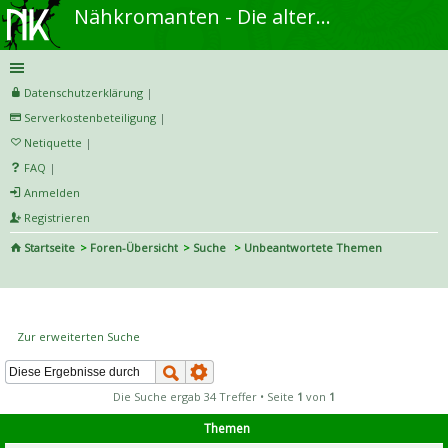
Nähkromanten - Die alternative Näh- und DIY-Community
Datenschutzerklärung
|
Serverkostenbeteiligung
|
Netiquette
|
FAQ
|
Anmelden
Registrieren
Startseite
Foren-Übersicht
Suche
Unbeantwortete Themen
S
uc
Unbeantwortete Themen
he
Zur erweiterten Suche
Die Suche ergab 34 Treffer • Seite
1
von
1
Themen