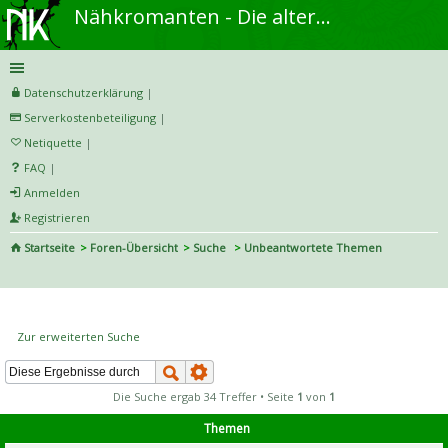
Nähkromanten - Die alternative Näh- und DIY-Community
Datenschutzerklärung
|
Serverkostenbeteiligung
|
Netiquette
|
FAQ
|
Anmelden
Registrieren
Startseite
Foren-Übersicht
Suche
Unbeantwortete Themen
S
uc
Unbeantwortete Themen
he
Zur erweiterten Suche
Die Suche ergab 34 Treffer • Seite
1
von
1
Themen