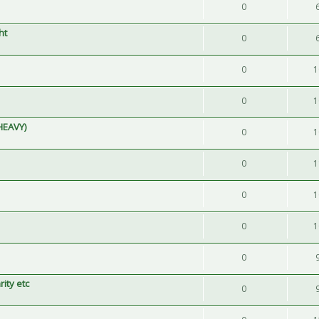
0
ht
0
0
1
0
1
 HEAVY)
0
1
0
1
0
1
0
1
0
ity etc
0