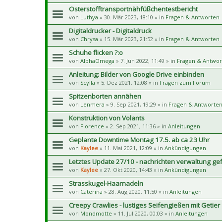
Osterstofftransportnähfüßchentestbericht
von
Luthya
» 30. Mär 2023, 18:10 » in
Fragen & Antworten
Digitaldrucker - Digitaldruck
von
Chrysa
» 15. Mär 2023, 21:52 » in
Fragen & Antworten
Schuhe flicken ?:o
von
AlphaOmega
» 7. Jun 2022, 11:49 » in
Fragen & Antwor
Anleitung: Bilder von Google Drive einbinden
von
Scylla
» 5. Dez 2021, 12:08 » in
Fragen zum Forum
Spitzenborten annähen
von
Lenmera
» 9. Sep 2021, 19:29 » in
Fragen & Antworte
Konstruktion von Volants
von
Florence
» 2. Sep 2021, 11:36 » in
Anleitungen
Geplante Downtime Montag 17.5. ab ca 23 Uhr
von
Kaylee
» 11. Mai 2021, 12:09 » in
Ankündigungen
Letztes Update 27/10 - nachrichten verwaltung gef
von
Kaylee
» 27. Okt 2020, 14:43 » in
Ankündigungen
Strasskugel-Haarnadeln
von
Caterina
» 28. Aug 2020, 11:50 » in
Anleitungen
Creepy Crawlies - lustiges Seifengießen mit Getier
von
Mondmotte
» 11. Jul 2020, 00:03 » in
Anleitungen