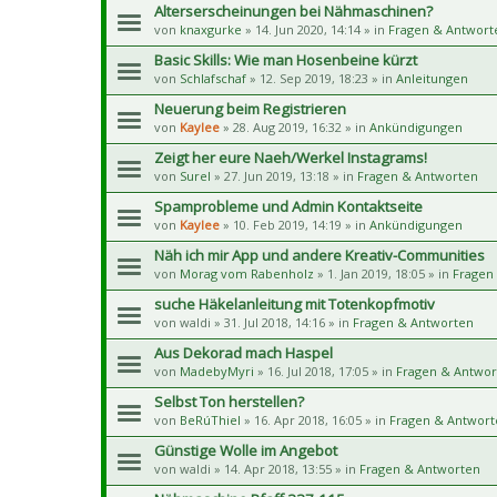
Alterserscheinungen bei Nähmaschinen?
von
knaxgurke
» 14. Jun 2020, 14:14 » in
Fragen & Antwort
Basic Skills: Wie man Hosenbeine kürzt
von
Schlafschaf
» 12. Sep 2019, 18:23 » in
Anleitungen
Neuerung beim Registrieren
von
Kaylee
» 28. Aug 2019, 16:32 » in
Ankündigungen
Zeigt her eure Naeh/Werkel Instagrams!
von
Surel
» 27. Jun 2019, 13:18 » in
Fragen & Antworten
Spamprobleme und Admin Kontaktseite
von
Kaylee
» 10. Feb 2019, 14:19 » in
Ankündigungen
Näh ich mir App und andere Kreativ-Communities
von
Morag vom Rabenholz
» 1. Jan 2019, 18:05 » in
Fragen
suche Häkelanleitung mit Totenkopfmotiv
von
waldi
» 31. Jul 2018, 14:16 » in
Fragen & Antworten
Aus Dekorad mach Haspel
von
MadebyMyri
» 16. Jul 2018, 17:05 » in
Fragen & Antwor
Selbst Ton herstellen?
von
BeRúThiel
» 16. Apr 2018, 16:05 » in
Fragen & Antwort
Günstige Wolle im Angebot
von
waldi
» 14. Apr 2018, 13:55 » in
Fragen & Antworten