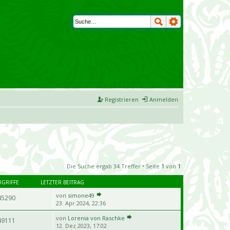
Registrieren
Anmelden
Die Suche ergab 34 Treffer • Seite
1
von
1
UGRIFFE
LETZTER BEITRAG
von
simone49
45290
23. Apr 2024, 22:36
von
Lorenia von Raschke
49111
12. Dez 2023, 17:02