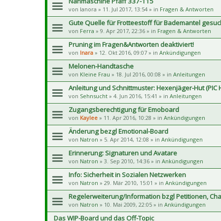
Nähmaschine Pfaff 337-115
von
lanora
» 11. Jul 2017, 13:54 » in
Fragen & Antworten
Gute Quelle für Frotteestoff für Bademantel gesuc
von
Ferra
» 9. Apr 2017, 22:36 » in
Fragen & Antworten
Pruning im Fragen&Antworten deaktiviert!
von
Inara
» 12. Okt 2016, 09:07 » in
Ankündigungen
Melonen-Handtasche
von
Kleine Frau
» 18. Jul 2016, 00:08 » in
Anleitungen
Anleitung und Schnittmuster: Hexenjäger-Hut (PIC
von
Sehnsucht
» 4. Jun 2016, 15:41 » in
Anleitungen
Zugangsberechtigung für Emoboard
von
Kaylee
» 11. Apr 2016, 10:28 » in
Ankündigungen
Änderung bezgl Emotional-Board
von
Natron
» 5. Apr 2014, 12:08 » in
Ankündigungen
Erinnerung: Signaturen und Avatare
von
Natron
» 3. Sep 2010, 14:36 » in
Ankündigungen
Info: Sicherheit in Sozialen Netzwerken
von
Natron
» 29. Mär 2010, 15:01 » in
Ankündigungen
Regelerweiterung/Information bzgl Petitionen, Char
von
Natron
» 10. Mai 2009, 22:05 » in
Ankündigungen
Das WIP-Board und das Off-Topic