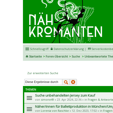
Schnellzugriff
Datenschutzerklärung
|
Serverkostenbe
Startseite
Foren-Übersicht
Suche
Unbeantwortete Th
Unbeantwortete Themen
Zur erweiterten Suche
THEMEN
Suche unbehandelten Jersey zum Kauf
von
simone49
» 23. Apr 2024, 22:36 » in
Fragen & Antwort
Näher/innen für Ballettproduktion in München/U
von
Lorenia von Raschke
» 12. Dez 2023, 17:02 » in
Fragen