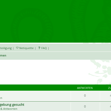
teiligung
|
Netiquette
|
FAQ
|
emen
ANTWORTEN
Z
0
en
mgebung gesucht
0
 & Antworten