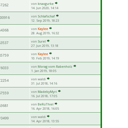
von
knaxgurke
57262
14. Jun 2020, 14:14
von
Schlafschaf
00916
12. Sep 2019, 18:23
von
Kaylee
84368
28. Aug 2019, 16:32
von
Surel
83537
27. Jun 2019, 13:18
von
Kaylee
85759
10. Feb 2019, 14:19
von
Morag vom Rabenholz
76033
1. Jan 2019, 18:05
von
waldi
72254
31. Jul 2018, 14:16
von
MadebyMyri
67559
16. Jul 2018, 17:05
von
BeRúThiel
63681
16. Apr 2018, 16:05
von
waldi
70499
14. Apr 2018, 13:55