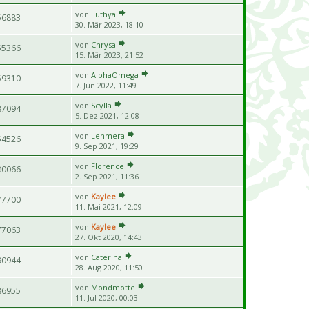
von
Luthya
56883
30. Mär 2023, 18:10
von
Chrysa
55366
15. Mär 2023, 21:52
von
AlphaOmega
59310
7. Jun 2022, 11:49
von
Scylla
87094
5. Dez 2021, 12:08
von
Lenmera
54526
9. Sep 2021, 19:29
von
Florence
80066
2. Sep 2021, 11:36
von
Kaylee
77700
11. Mai 2021, 12:09
von
Kaylee
77063
27. Okt 2020, 14:43
von
Caterina
90944
28. Aug 2020, 11:50
von
Mondmotte
86955
11. Jul 2020, 00:03