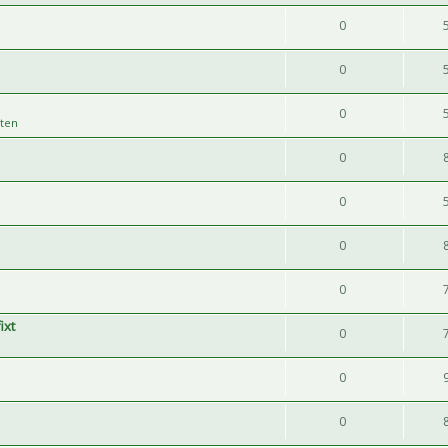
0
0
0
ten
0
0
n
0
0
ixt
0
0
0