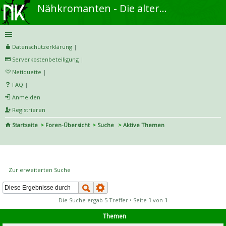
Nähkromanten - Die alternative Näh- und DIY-Community
Datenschutzerklärung
|
Serverkostenbeteiligung
|
Netiquette
|
FAQ
|
Anmelden
Registrieren
Startseite
Foren-Übersicht
Suche
Aktive Themen
S
uc
Aktive Themen
he
Zur erweiterten Suche
Die Suche ergab 5 Treffer • Seite
1
von
1
Themen