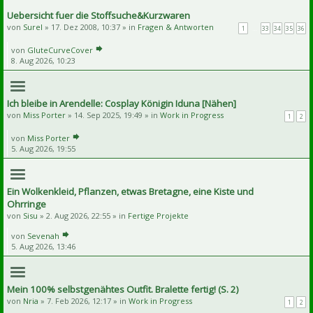
Uebersicht fuer die Stoffsuche&Kurzwaren
von
Surel
» 17. Dez 2008, 10:37 » in
Fragen & Antworten
1
…
33
34
35
36
von
GluteCurveCover
8. Aug 2026, 10:23
Ich bleibe in Arendelle: Cosplay Königin Iduna [Nähen]
von
Miss Porter
» 14. Sep 2025, 19:49 » in
Work in Progress
1
2
von
Miss Porter
5. Aug 2026, 19:55
Ein Wolkenkleid, Pflanzen, etwas Bretagne, eine Kiste und
Ohrringe
von
Sisu
» 2. Aug 2026, 22:55 » in
Fertige Projekte
von
Sevenah
5. Aug 2026, 13:46
Mein 100% selbstgenähtes Outfit. Bralette fertig! (S. 2)
von
Nria
» 7. Feb 2026, 12:17 » in
Work in Progress
1
2