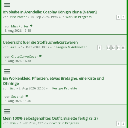
Ich bleibe in Arendelle: Cosplay Königin Iduna [Nähen]
von
Miss Porter
» 14. Sep 2025, 19:49 » in
Work in Progress
1
2
von
Miss Porter
5. Aug 2026, 19:55
Uebersicht fuer die Stoffsuche&Kurzwaren
von
Surel
» 17. Dez 2008, 10:37 » in
Fragen & Antworten
1
…
32
33
34
35
von
GluteCurveCover
5. Aug 2026, 16:30
Ein Wolkenkleid, Pflanzen, etwas Bretagne, eine Kiste und
Ohrringe
von
Sisu
» 2. Aug 2026, 22:55 » in
Fertige Projekte
von
Sevenah
5. Aug 2026, 13:46
Mein 100% selbstgenähtes Outfit. Bralette fertig! (S. 2)
von
Nria
» 7. Feb 2026, 12:17 » in
Work in Progress
1
2