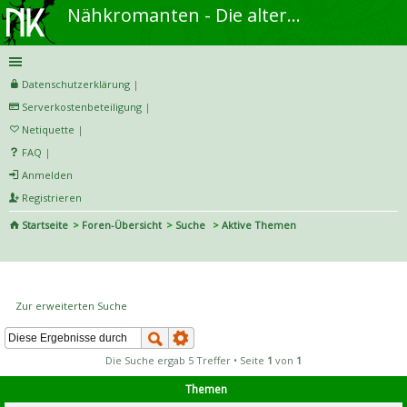
Nähkromanten - Die alternative Näh- und DIY-Community
Datenschutzerklärung
|
Serverkostenbeteiligung
|
Netiquette
|
FAQ
|
Anmelden
Registrieren
Startseite
Foren-Übersicht
Suche
Aktive Themen
S
uc
Aktive Themen
he
Zur erweiterten Suche
Die Suche ergab 5 Treffer • Seite
1
von
1
Themen