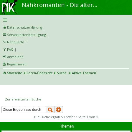
Nähkromanten - Die alternative Näh- und DIY-Community
Datenschutzerklärung
|
Serverkostenbeteiligung
|
Netiquette
|
FAQ
|
Anmelden
Registrieren
Startseite
Foren-Übersicht
Suche
Aktive Themen
S
uc
Aktive Themen
he
Zur erweiterten Suche
Die Suche ergab 5 Treffer • Seite
1
von
1
Themen