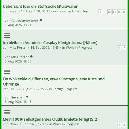
Uebersicht fuer die Stoffsuche&Kurzwaren
von
Surel
» 17. Dez 2008, 10:37 » in
Fragen & Antworten
1
…
33
34
35
36
von
GluteCurveCover
8. Aug 2026, 10:23
Ich bleibe in Arendelle: Cosplay Königin Iduna [Nähen]
von
Miss Porter
» 14. Sep 2025, 19:49 » in
Work in Progress
1
2
von
Miss Porter
5. Aug 2026, 19:55
Ein Wolkenkleid, Pflanzen, etwas Bretagne, eine Kiste und
Ohrringe
von
Sisu
» 2. Aug 2026, 22:55 » in
Fertige Projekte
von
Sevenah
5. Aug 2026, 13:46
Mein 100% selbstgenähtes Outfit. Bralette fertig! (S. 2)
von
Nria
» 7. Feb 2026, 12:17 » in
Work in Progress
1
2