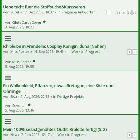
Uebersicht fuer die Stoffsuche&Kurzwaren
von
Surel
» 17. Dez 2008, 10:37 » in
Fragen & Antworten
1
…
33
34
35
36
von
GluteCurveCover
8. Aug 2026, 10:23
Ich bleibe in Arendelle: Cosplay Königin Iduna [Nähen]
von
Miss Porter
» 14. Sep 2025, 19:49 » in
Work in Progress
1
2
von
Miss Porter
5. Aug 2026, 19:55
Ein Wolkenkleid, Pflanzen, etwas Bretagne, eine Kiste und
Ohrringe
von
Sisu
» 2. Aug 2026, 22:55 » in
Fertige Projekte
von
Sevenah
5. Aug 2026, 13:46
Mein 100% selbstgenähtes Outfit. Bralette fertig! (S. 2)
von
Nria
» 7. Feb 2026, 12:17 » in
Work in Progress
1
2