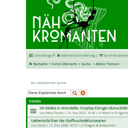
Schnellzugriff
Datenschutzerklärung
|
Serverkostenbe
Startseite
Foren-Übersicht
Suche
Aktive Themen
Aktive Themen
Zur erweiterten Suche
THEMEN
Ich bleibe in Arendelle: Cosplay Königin Iduna [Nä
von
Miss Porter
» 14. Sep 2025, 19:49 » in
Work in Progres
Uebersicht fuer die Stoffsuche&Kurzwaren
von
Surel
» 17. Dez 2008, 10:37 » in
Fragen & Antworten