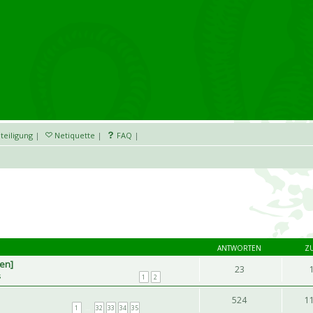
teiligung
|
Netiquette
|
FAQ
|
ANTWORTEN
Z
hen]
23
s
1
2
524
1
1
…
32
33
34
35