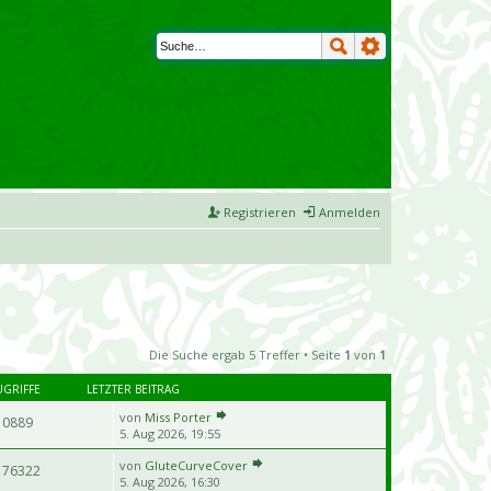
Registrieren
Anmelden
Die Suche ergab 5 Treffer • Seite
1
von
1
UGRIFFE
LETZTER BEITRAG
von
Miss Porter
10889
5. Aug 2026, 19:55
von
GluteCurveCover
176322
5. Aug 2026, 16:30