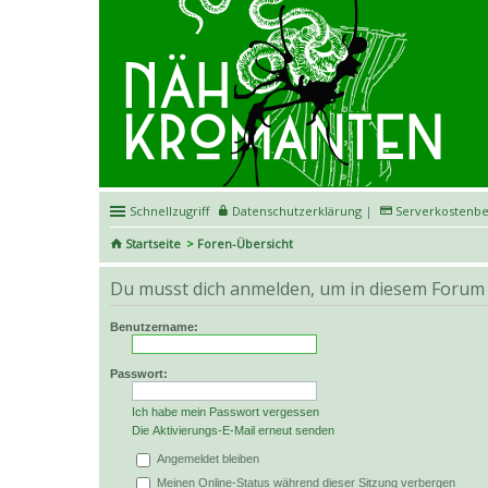
Schnellzugriff
Datenschutzerklärung
|
Serverkostenbe
Startseite
Foren-Übersicht
Du musst dich anmelden, um in diesem Forum 
Benutzername:
Passwort:
Ich habe mein Passwort vergessen
Die Aktivierungs-E-Mail erneut senden
Angemeldet bleiben
Meinen Online-Status während dieser Sitzung verbergen