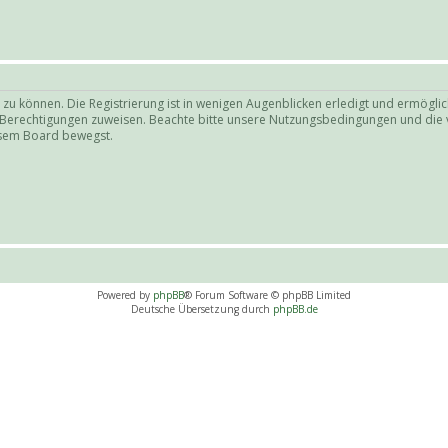
zu können. Die Registrierung ist in wenigen Augenblicken erledigt und ermöglich
e Berechtigungen zuweisen. Beachte bitte unsere Nutzungsbedingungen und die v
iesem Board bewegst.
Powered by
phpBB
® Forum Software © phpBB Limited
Deutsche Übersetzung durch
phpBB.de