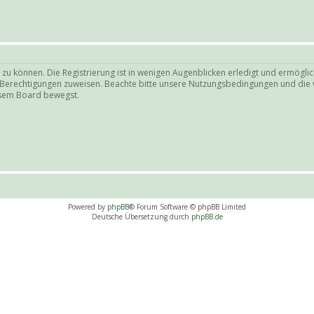
zu können. Die Registrierung ist in wenigen Augenblicken erledigt und ermöglich
e Berechtigungen zuweisen. Beachte bitte unsere Nutzungsbedingungen und die v
iesem Board bewegst.
Powered by
phpBB
® Forum Software © phpBB Limited
Deutsche Übersetzung durch
phpBB.de