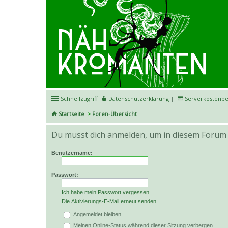
Schnellzugriff
Datenschutzerklärung
|
Serverkostenbe
Startseite
Foren-Übersicht
Du musst dich anmelden, um in diesem Forum B
Benutzername:
Passwort:
Ich habe mein Passwort vergessen
Die Aktivierungs-E-Mail erneut senden
Angemeldet bleiben
Meinen Online-Status während dieser Sitzung verbergen