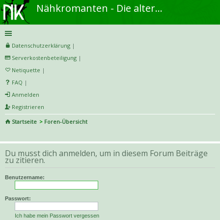
Nähkromanten - Die alternative Näh- und DIY-Community
Datenschutzerklärung
|
Serverkostenbeteiligung
|
Netiquette
|
FAQ
|
Anmelden
Registrieren
Startseite
Foren-Übersicht
S
uc
Du musst dich anmelden, um in diesem Forum Beiträge
he
zu zitieren.
Benutzername:
Passwort:
Ich habe mein Passwort vergessen