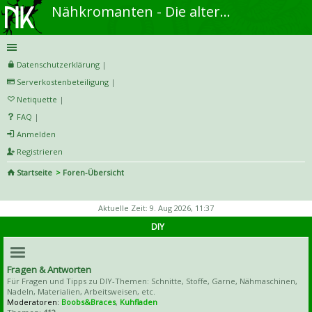
Nähkromanten - Die alternative Näh- und DIY-Community
Datenschutzerklärung
|
Serverkostenbeteiligung
|
Netiquette
|
FAQ
|
Anmelden
Registrieren
Startseite
Foren-Übersicht
S
uc
Aktuelle Zeit: 9. Aug 2026, 11:37
he
DIY
Fragen & Antworten
Für Fragen und Tipps zu DIY-Themen: Schnitte, Stoffe, Garne, Nähmaschinen,
Nadeln, Materialien, Arbeitsweisen, etc.
Moderatoren:
Boobs&Braces
,
Kuhfladen