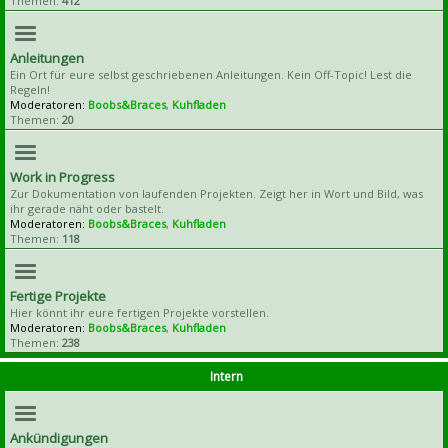
Themen:
412
Anleitungen
Ein Ort für eure selbst geschriebenen Anleitungen. Kein Off-Topic! Lest die
Regeln!
Moderatoren:
Boobs&Braces
,
Kuhfladen
Themen:
20
Work in Progress
Zur Dokumentation von laufenden Projekten. Zeigt her in Wort und Bild, was
ihr gerade näht oder bastelt.
Moderatoren:
Boobs&Braces
,
Kuhfladen
Themen:
118
Fertige Projekte
Hier könnt ihr eure fertigen Projekte vorstellen.
Moderatoren:
Boobs&Braces
,
Kuhfladen
Themen:
238
Intern
Ankündigungen