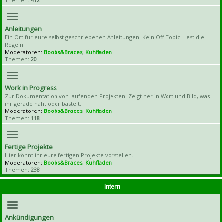
Themen:
412
Anleitungen
Ein Ort für eure selbst geschriebenen Anleitungen. Kein Off-Topic! Lest die
Regeln!
Moderatoren:
Boobs&Braces
,
Kuhfladen
Themen:
20
Work in Progress
Zur Dokumentation von laufenden Projekten. Zeigt her in Wort und Bild, was
ihr gerade näht oder bastelt.
Moderatoren:
Boobs&Braces
,
Kuhfladen
Themen:
118
Fertige Projekte
Hier könnt ihr eure fertigen Projekte vorstellen.
Moderatoren:
Boobs&Braces
,
Kuhfladen
Themen:
238
Intern
Ankündigungen