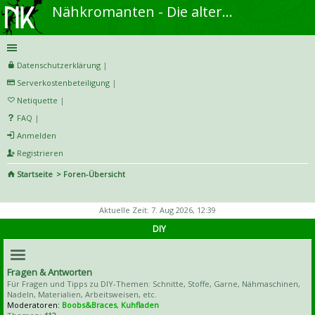
Nähkromanten - Die alternative Näh- und DIY-Community
Datenschutzerklärung
|
Serverkostenbeteiligung
|
Netiquette
|
FAQ
|
Anmelden
Registrieren
Startseite
Foren-Übersicht
S
uc
Aktuelle Zeit: 7. Aug 2026, 12:39
he
DIY
Fragen & Antworten
Für Fragen und Tipps zu DIY-Themen: Schnitte, Stoffe, Garne, Nähmaschinen,
Nadeln, Materialien, Arbeitsweisen, etc.
Moderatoren:
Boobs&Braces
,
Kuhfladen