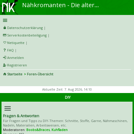
Nähkromanten - Die alternative Näh- und DIY-Community
Datenschutzerklärung
|
Serverkostenbeteiligung
|
Netiquette
|
FAQ
|
Anmelden
Registrieren
Startseite
Foren-Übersicht
S
uc
Aktuelle Zeit: 7. Aug 2026, 14:10
he
DIY
Fragen & Antworten
Für Fragen und Tipps zu DIY-Themen: Schnitte, Stoffe, Garne, Nähmaschinen,
Nadeln, Materialien, Arbeitsweisen, etc.
Moderatoren:
Boobs&Braces
,
Kuhfladen