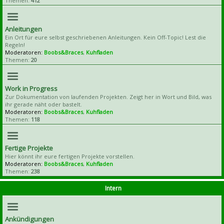
Themen:
412
Anleitungen
Ein Ort für eure selbst geschriebenen Anleitungen. Kein Off-Topic! Lest die
Regeln!
Moderatoren:
Boobs&Braces
,
Kuhfladen
Themen:
20
Work in Progress
Zur Dokumentation von laufenden Projekten. Zeigt her in Wort und Bild, was
ihr gerade näht oder bastelt.
Moderatoren:
Boobs&Braces
,
Kuhfladen
Themen:
118
Fertige Projekte
Hier könnt ihr eure fertigen Projekte vorstellen.
Moderatoren:
Boobs&Braces
,
Kuhfladen
Themen:
238
Intern
Ankündigungen