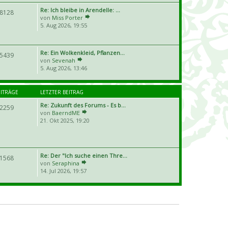
Re: Ich bleibe in Arendelle: …
8128
von
Miss Porter
5. Aug 2026, 19:55
Re: Ein Wolkenkleid, Pflanzen…
5439
von
Sevenah
5. Aug 2026, 13:46
EITRÄGE
LETZTER BEITRAG
Re: Zukunft des Forums - Es b…
2259
von
BaerndME
21. Okt 2025, 19:20
Re: Der "Ich suche einen Thre…
1568
von
Seraphina
14. Jul 2026, 19:57