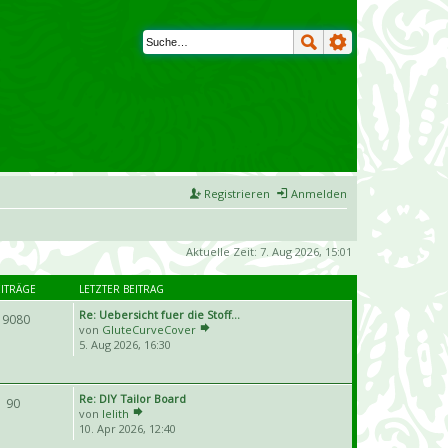
Registrieren
Anmelden
Aktuelle Zeit: 7. Aug 2026, 15:01
EITRÄGE
LETZTER BEITRAG
Re: Uebersicht fuer die Stoff…
19080
von
GluteCurveCover
5. Aug 2026, 16:30
Re: DIY Tailor Board
90
von
lelith
10. Apr 2026, 12:40