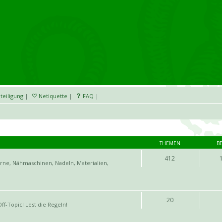
teiligung
|
Netiquette
|
FAQ
|
THEMEN
B
412
arne, Nähmaschinen, Nadeln, Materialien,
20
ff-Topic! Lest die Regeln!