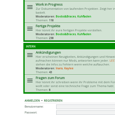
Work in Progress
Zur Dokumentation von laufenden Projekten. Zeigt her in
bastelt.
Moderatoren:
Boobs&Braces
,
Kuhfladen
Themen:
118
Fertige Projekte
Hier könnt ihr eure fertigen Projekte vorstellen.
Moderatoren:
Boobs&Braces
,
Kuhfladen
Themen:
238
INTERN
Ankündigungen
Hier erscheinen Neuigkeiten, Ankündigungen und Hinwe
aufmachen können nur Mods, antworten kann jeder.
LES
stehen die Infos zu Fehlern wenn welche auftauchen.
Moderatoren:
Inara
,
Kaylee
Themen:
43
Fragen zum Forum
Hier könnt ihr schreiben wenn ihr Probleme mit dem Fo
wollt oder sonst eine technische Frage zum Thema habt.
Themen:
8
ANMELDEN
•
REGISTRIEREN
Benutzername:
Passwort: