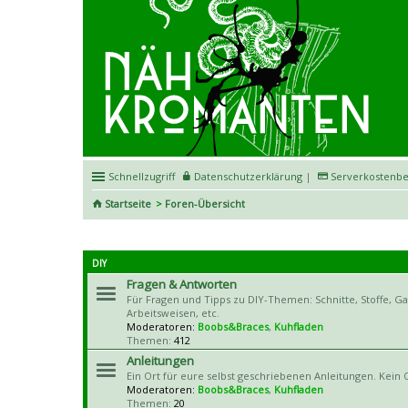
Schnellzugriff
Datenschutzerklärung
|
Serverkostenbe
Startseite
Foren-Übersicht
DIY
Fragen & Antworten
Für Fragen und Tipps zu DIY-Themen: Schnitte, Stoffe, G
Arbeitsweisen, etc.
Moderatoren:
Boobs&Braces
,
Kuhfladen
Themen:
412
Anleitungen
Ein Ort für eure selbst geschriebenen Anleitungen. Kein O
Moderatoren:
Boobs&Braces
,
Kuhfladen
Themen:
20