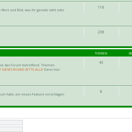
118
 Wort und Bild, was ihr gerade näht oder
238
THEMEN
B
43
ise das Forum betreffend. Themen
T DIESES BOARD BITTE ALLE!
Denn hier
8
rum habt, ein neues Feature vorschlagen