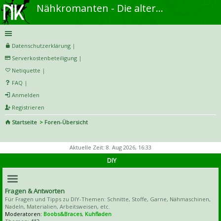
Nähkromanten - Die alternative Näh- und DIY-Community
Datenschutzerklärung
|
Serverkostenbeteiligung
|
Netiquette
|
FAQ
|
Anmelden
Registrieren
Startseite
Foren-Übersicht
S
uc
Aktuelle Zeit: 8. Aug 2026, 16:33
he
DIY
Fragen & Antworten
Für Fragen und Tipps zu DIY-Themen: Schnitte, Stoffe, Garne, Nähmaschinen,
Nadeln, Materialien, Arbeitsweisen, etc.
Moderatoren:
Boobs&Braces
,
Kuhfladen