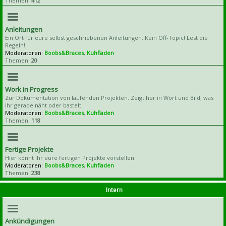
Themen:
412
Anleitungen
Ein Ort für eure selbst geschriebenen Anleitungen. Kein Off-Topic! Lest die
Regeln!
Moderatoren:
Boobs&Braces
,
Kuhfladen
Themen:
20
Work in Progress
Zur Dokumentation von laufenden Projekten. Zeigt her in Wort und Bild, was
ihr gerade näht oder bastelt.
Moderatoren:
Boobs&Braces
,
Kuhfladen
Themen:
118
Fertige Projekte
Hier könnt ihr eure fertigen Projekte vorstellen.
Moderatoren:
Boobs&Braces
,
Kuhfladen
Themen:
238
Intern
Ankündigungen